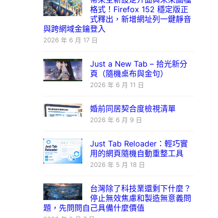
格式！Firefox 152 穩定版正
式釋出，新增網址列一鍵靜音
與跨網域金鑰登入
2026 年 6 月 17 日
Just a New Tab – 拾光新分
頁（隨機桌布與金句）
2026 年 6 月 11 日
婚前同居契合度檢視清單
2026 年 6 月 9 日
Just Tab Reloader：輕巧實
用的網頁隨機自動重整工具
2026 年 5 月 18 日
台灣除了科技業還剩下什麼？
停止無效焦慮和製造無意義問
題，先問問自己具備什麼價值