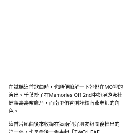
在試聽這首歌曲時，也順便瞭解一下她們在MO裡的
演出。千葉紗子在Memories Off 2nd中扮演游泳社
健將壽壽奈鷹乃，而南里侑香則詮釋南燕老師的角
色。
這首片尾曲後來收錄在這兩個好朋友組團後推出的
第一張，也是最後一張專輯「TWO:LEAF