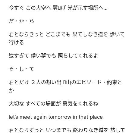
今すぐ この大空へ 翼げ 光が示す場所へ…
だ．か．ら
君とならきっと どこまでも 果てしなき道を 歩いて
行ける
遠すぎて 儚い夢でも 照らしてくれるよ
そ．し．て
君とだけ ２人の想い出 山のエピソード、約束と
か
大切な すべての場面が 勇気をくれるね
let’s meet again tomorrow in that place
君とならずっと いつまでも 終わりなき道を 旅して