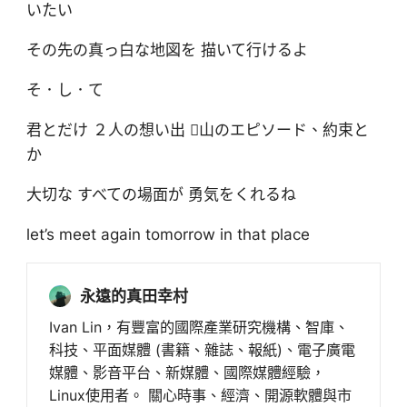
いたい
その先の真っ白な地図を 描いて行けるよ
そ．し．て
君とだけ ２人の想い出 山のエピソード、約束と
か
大切な すべての場面が 勇気をくれるね
let’s meet again tomorrow in that place
永遠的真田幸村
Ivan Lin，有豐富的國際產業研究機構、智庫、
科技、平面媒體 (書籍、雜誌、報紙)、電子廣電
媒體、影音平台、新媒體、國際媒體經驗，
Linux使用者。 關心時事、經濟、開源軟體與市