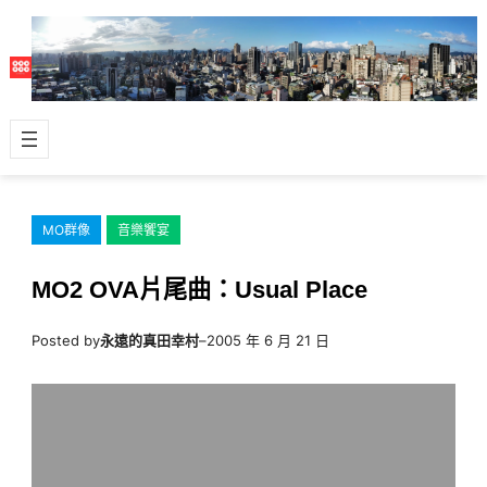
跳
至
主
要
內
容
MO群像
音樂饗宴
MO2 OVA片尾曲：Usual Place
Posted by
永遠的真田幸村
–
2005 年 6 月 21 日