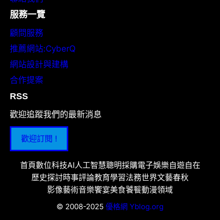
服務一覽
顧問服務
推薦網站:CyberQ
網站設計與建構
合作提案
RSS
歡迎追蹤我們的最新消息
歡迎訂閱 !
首頁
數位科技
AI人工智慧
聰明採購
電子娛樂
自遊自在
歷史探討
時事評論
教育學習
法務世界
文藝春秋
影像藝術
音樂饗宴
美食饕餮
動漫領域
© 2008-2025
優格網 Yblog.org