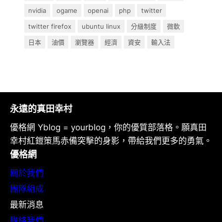
nvidia
ogame
openai
php
twitter
twitter firefox
ubuntu linux
分級制度
微軟
日本
油價
瀏覽器
經濟
資安
輸入法
永遠的真田幸村
優格網 Yblog = yourblog，你的優質部落格。願真田
幸村紅鎧策馬赤備突擊的身影，帶給我們更多的勇氣。
優格網
關於我們
團隊組成
最新消息
聯絡我們