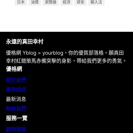
日本
油價
瀏覽器
經濟
資安
輸入法
永遠的真田幸村
優格網 Yblog = yourblog，你的優質部落格。願真田
幸村紅鎧策馬赤備突擊的身影，帶給我們更多的勇氣。
優格網
關於我們
團隊組成
最新消息
聯絡我們
服務一覽
顧問服務