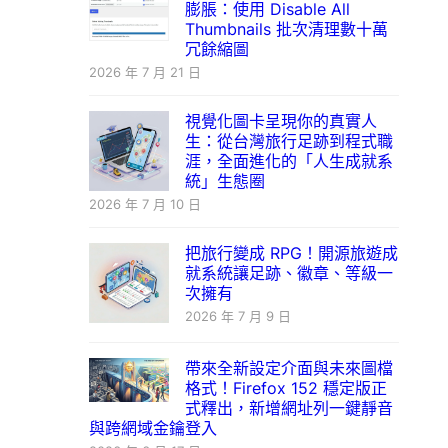
膨脹：使用 Disable All
Thumbnails 批次清理數十萬
冗餘縮圖
2026 年 7 月 21 日
視覺化圖卡呈現你的真實人
生：從台灣旅行足跡到程式職
涯，全面進化的「人生成就系
統」生態圈
2026 年 7 月 10 日
把旅行變成 RPG！開源旅遊成
就系統讓足跡、徽章、等級一
次擁有
2026 年 7 月 9 日
帶來全新設定介面與未來圖檔
格式！Firefox 152 穩定版正
式釋出，新增網址列一鍵靜音
與跨網域金鑰登入