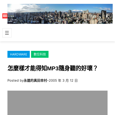
跳
至
主
要
內
容
HARDWARE
數位科技
怎麼樣才能得知MP3隨身聽的好壞？
Posted by
永遠的真田幸村
–
2005 年 3 月 12 日