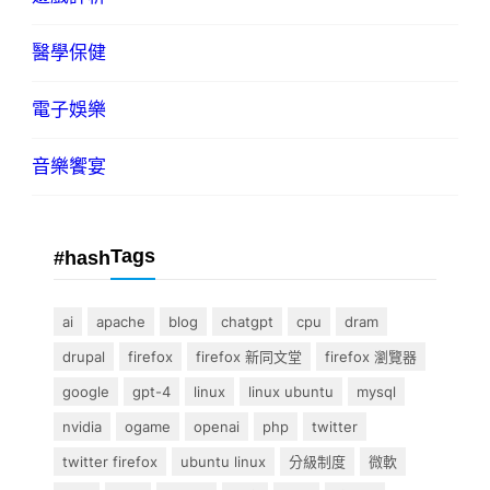
醫學保健
電子娛樂
音樂饗宴
Tags
#hash
ai
apache
blog
chatgpt
cpu
dram
drupal
firefox
firefox 新同文堂
firefox 瀏覽器
google
gpt-4
linux
linux ubuntu
mysql
nvidia
ogame
openai
php
twitter
twitter firefox
ubuntu linux
分級制度
微軟