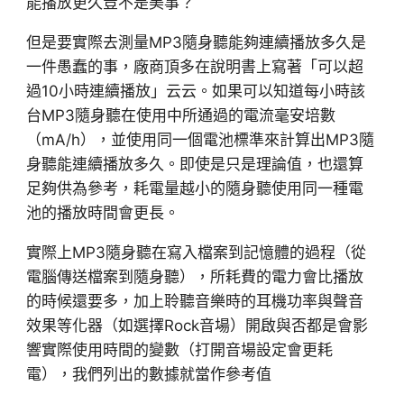
能播放更久豈不是美事？
但是要實際去測量MP3隨身聽能夠連續播放多久是
一件愚蠢的事，廠商頂多在說明書上寫著「可以超
過10小時連續播放」云云。如果可以知道每小時該
台MP3隨身聽在使用中所通過的電流毫安培數
（mA/h），並使用同一個電池標準來計算出MP3隨
身聽能連續播放多久。即使是只是理論值，也還算
足夠供為參考，耗電量越小的隨身聽使用同一種電
池的播放時間會更長。
實際上MP3隨身聽在寫入檔案到記憶體的過程（從
電腦傳送檔案到隨身聽），所耗費的電力會比播放
的時候還要多，加上聆聽音樂時的耳機功率與聲音
效果等化器（如選擇Rock音場）開啟與否都是會影
響實際使用時間的變數（打開音場設定會更耗
電），我們列出的數據就當作參考值