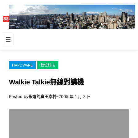
跳
至
主
要
內
容
HARDWARE
數位科技
Walkie Talkie無線對講機
Posted by
永遠的真田幸村
–
2005 年 1 月 3 日