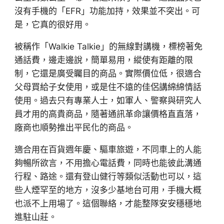
沒有手機的「EFR」功能加持，效果並不突出。可
是，它真的很好用。
被稱作「Walkie Talkie」的無線對講機，標榜著免
通話費，邊走邊說，簡單易用，縱使有距離的限
制，它還是廣受矚目的商品。實際價位低，很適合
父母買給子女使用，或是住不遠的佳侶講綿綿情話
使用。過去只有專業人士，如軍人、警察與研究人
員才用的高貴商品，隨著通訊革命讓價格直直落，
廠商也順勢推出平民化的商品。
適合用在百貨週年慶、驅車旅遊，不同車上的人能
夠暢所欲言，不用擔心電話費，同時也能彼此溝通
行程、路途。還有登山健行等類似活動也可以，這
些人煙罕至的地方，沒多少基地台可用，手機大概
也派不上用場了。這個聯絡，才能整隊安安穩穩地
進駐山莊。