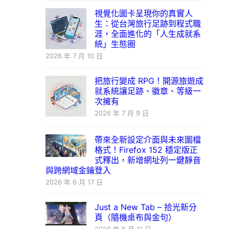
視覺化圖卡呈現你的真實人
生：從台灣旅行足跡到程式職
涯，全面進化的「人生成就系
統」生態圈
2026 年 7 月 10 日
把旅行變成 RPG！開源旅遊成
就系統讓足跡、徽章、等級一
次擁有
2026 年 7 月 9 日
帶來全新設定介面與未來圖檔
格式！Firefox 152 穩定版正
式釋出，新增網址列一鍵靜音
與跨網域金鑰登入
2026 年 6 月 17 日
Just a New Tab – 拾光新分
頁（隨機桌布與金句）