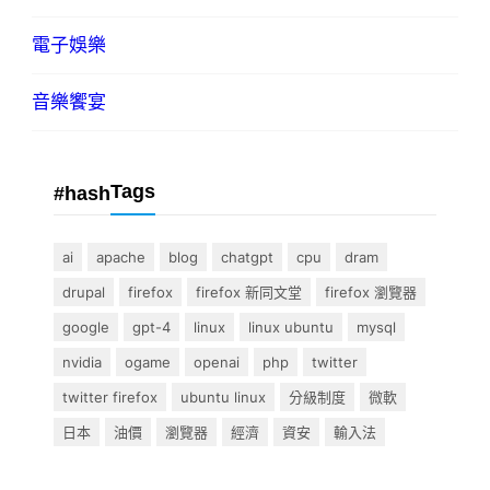
電子娛樂
音樂饗宴
Tags
#hash
ai
apache
blog
chatgpt
cpu
dram
drupal
firefox
firefox 新同文堂
firefox 瀏覽器
google
gpt-4
linux
linux ubuntu
mysql
nvidia
ogame
openai
php
twitter
twitter firefox
ubuntu linux
分級制度
微軟
日本
油價
瀏覽器
經濟
資安
輸入法