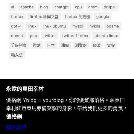
ai
apache
blog
chatgpt
cpu
dram
drupal
firefox
firefox 新同文堂
firefox 瀏覽器
google
gpt-4
linux
linux ubuntu
mysql
nvidia
ogame
openai
php
twitter
twitter firefox
ubuntu linux
分級制度
微軟
日本
油價
瀏覽器
經濟
資安
輸入法
永遠的真田幸村
優格網 Yblog = yourblog，你的優質部落格。願真田
幸村紅鎧策馬赤備突擊的身影，帶給我們更多的勇氣。
優格網
關於我們