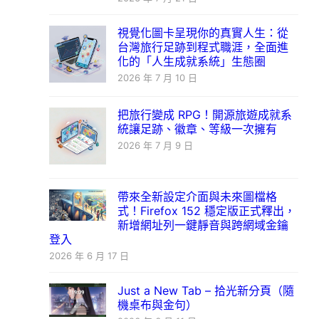
視覺化圖卡呈現你的真實人生：從
台灣旅行足跡到程式職涯，全面進
化的「人生成就系統」生態圈
2026 年 7 月 10 日
把旅行變成 RPG！開源旅遊成就系
統讓足跡、徽章、等級一次擁有
2026 年 7 月 9 日
帶來全新設定介面與未來圖檔格
式！Firefox 152 穩定版正式釋出，
新增網址列一鍵靜音與跨網域金鑰
登入
2026 年 6 月 17 日
Just a New Tab – 拾光新分頁（隨
機桌布與金句）