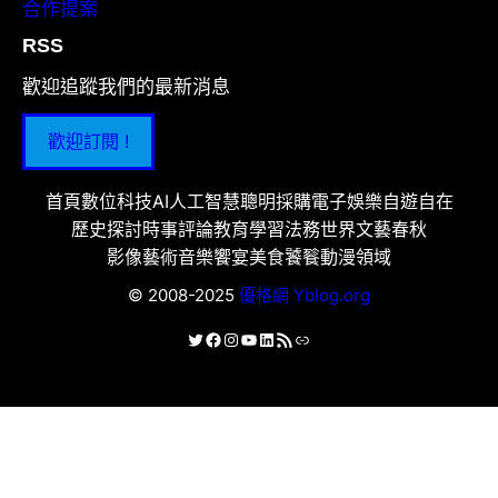
合作提案
RSS
歡迎追蹤我們的最新消息
歡迎訂閱 !
首頁
數位科技
AI人工智慧
聰明採購
電子娛樂
自遊自在
歷史探討
時事評論
教育學習
法務世界
文藝春秋
影像藝術
音樂饗宴
美食饕餮
動漫領域
© 2008-2025
優格網 Yblog.org
X
Facebook
Instagram
YouTube
LinkedIn
RSS 資訊提供
連結