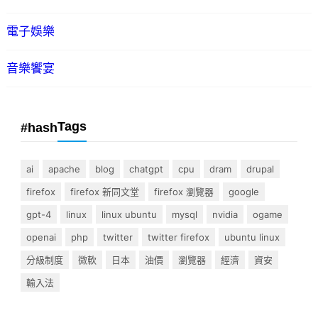
電子娛樂
音樂饗宴
Tags
#hash
ai
apache
blog
chatgpt
cpu
dram
drupal
firefox
firefox 新同文堂
firefox 瀏覽器
google
gpt-4
linux
linux ubuntu
mysql
nvidia
ogame
openai
php
twitter
twitter firefox
ubuntu linux
分級制度
微軟
日本
油價
瀏覽器
經濟
資安
輸入法