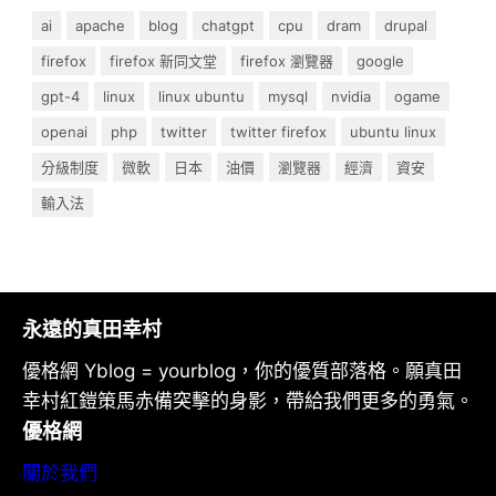
ai
apache
blog
chatgpt
cpu
dram
drupal
firefox
firefox 新同文堂
firefox 瀏覽器
google
gpt-4
linux
linux ubuntu
mysql
nvidia
ogame
openai
php
twitter
twitter firefox
ubuntu linux
分級制度
微軟
日本
油價
瀏覽器
經濟
資安
輸入法
永遠的真田幸村
優格網 Yblog = yourblog，你的優質部落格。願真田
幸村紅鎧策馬赤備突擊的身影，帶給我們更多的勇氣。
優格網
關於我們