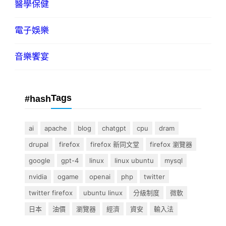
醫學保健
電子娛樂
音樂饗宴
Tags
#hash
ai
apache
blog
chatgpt
cpu
dram
drupal
firefox
firefox 新同文堂
firefox 瀏覽器
google
gpt-4
linux
linux ubuntu
mysql
nvidia
ogame
openai
php
twitter
twitter firefox
ubuntu linux
分級制度
微軟
日本
油價
瀏覽器
經濟
資安
輸入法