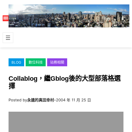
跳
至
主
要
內
容
BLOG
數位科技
站務相關
Collablog，繼Gblog後的大型部落格選
擇
Posted by
永遠的真田幸村
–
2004 年 11 月 25 日