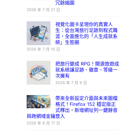
冗餘縮圖
2026 年 7 月 21 日
視覺化圖卡呈現你的真實人
生：從台灣旅行足跡到程式職
涯，全面進化的「人生成就系
統」生態圈
2026 年 7 月 10 日
把旅行變成 RPG！開源旅遊成
就系統讓足跡、徽章、等級一
次擁有
2026 年 7 月 9 日
帶來全新設定介面與未來圖檔
格式！Firefox 152 穩定版正
式釋出，新增網址列一鍵靜音
與跨網域金鑰登入
2026 年 6 月 17 日