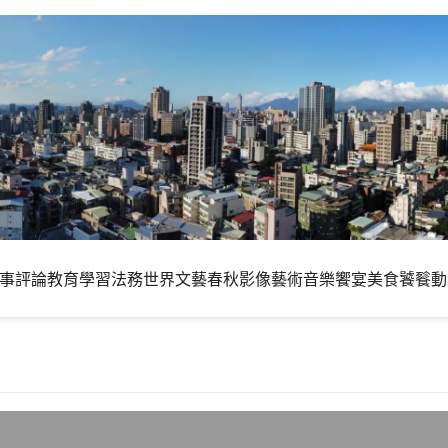
事評論
教育學習
法務世界
文藝春秋
影像藝術
音樂饗宴
美食饕餮
動
壽命