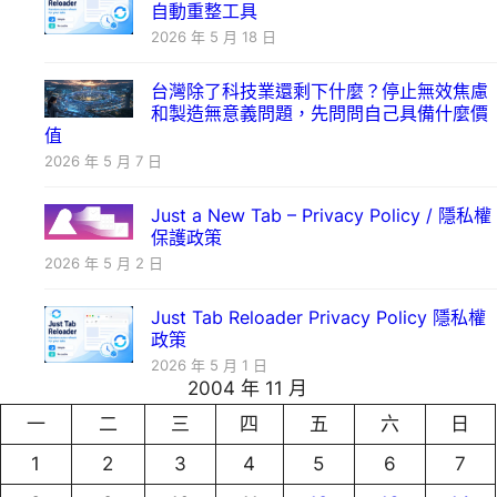
自動重整工具
2026 年 5 月 18 日
台灣除了科技業還剩下什麼？停止無效焦慮
和製造無意義問題，先問問自己具備什麼價
值
2026 年 5 月 7 日
Just a New Tab – Privacy Policy / 隱私權
保護政策
2026 年 5 月 2 日
Just Tab Reloader Privacy Policy 隱私權
政策
2026 年 5 月 1 日
2004 年 11 月
一
二
三
四
五
六
日
1
2
3
4
5
6
7