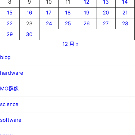
8
9
10
11
12
13
14
15
16
17
18
19
20
21
22
23
24
25
26
27
28
29
30
12 月 »
blog
hardware
MO群像
science
software