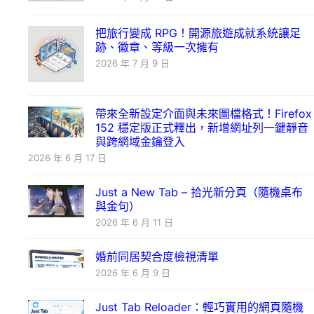
把旅行變成 RPG！開源旅遊成就系統讓足
跡、徽章、等級一次擁有
2026 年 7 月 9 日
帶來全新設定介面與未來圖檔格式！Firefox
152 穩定版正式釋出，新增網址列一鍵靜音
與跨網域金鑰登入
2026 年 6 月 17 日
Just a New Tab – 拾光新分頁（隨機桌布
與金句）
2026 年 6 月 11 日
婚前同居契合度檢視清單
2026 年 6 月 9 日
Just Tab Reloader：輕巧實用的網頁隨機