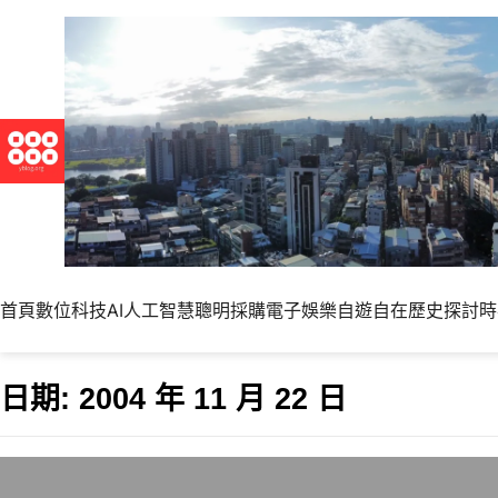
首頁
數位科技
AI人工智慧
聰明採購
電子娛樂
自遊自在
歷史探討
時
日期:
2004 年 11 月 22 日
光碟片與燒錄機的