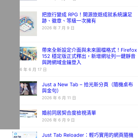
把旅行變成 RPG！開源旅遊成就系統讓足
跡、徽章、等級一次擁有
2026 年 7 月 9 日
帶來全新設定介面與未來圖檔格式！Firefox
152 穩定版正式釋出，新增網址列一鍵靜音
與跨網域金鑰登入
2026 年 6 月 17 日
Just a New Tab – 拾光新分頁（隨機桌布
與金句）
2026 年 6 月 11 日
婚前同居契合度檢視清單
2026 年 6 月 9 日
Just Tab Reloader：輕巧實用的網頁隨機