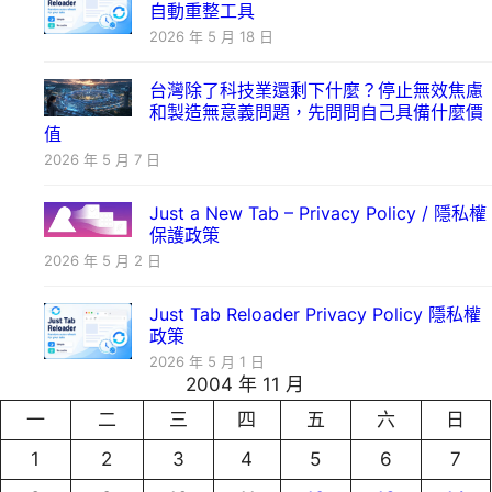
自動重整工具
2026 年 5 月 18 日
台灣除了科技業還剩下什麼？停止無效焦慮
和製造無意義問題，先問問自己具備什麼價
值
2026 年 5 月 7 日
Just a New Tab – Privacy Policy / 隱私權
保護政策
2026 年 5 月 2 日
Just Tab Reloader Privacy Policy 隱私權
政策
2026 年 5 月 1 日
2004 年 11 月
一
二
三
四
五
六
日
1
2
3
4
5
6
7