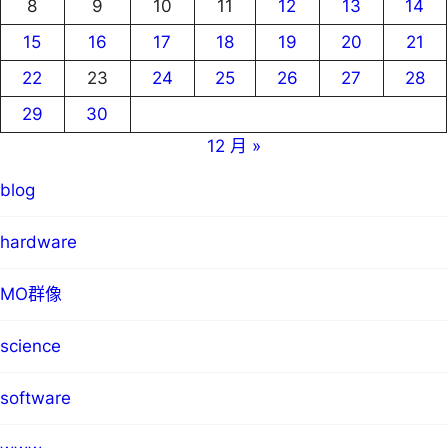
8
9
10
11
12
13
14
15
16
17
18
19
20
21
22
23
24
25
26
27
28
29
30
12 月 »
blog
hardware
MO群像
science
software