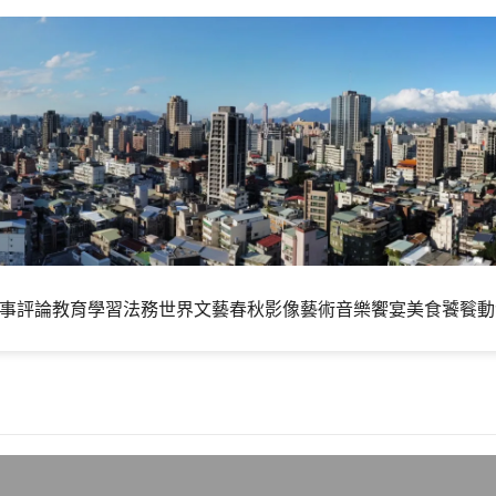
事評論
教育學習
法務世界
文藝春秋
影像藝術
音樂饗宴
美食饕餮
動
，電腦架構小解說