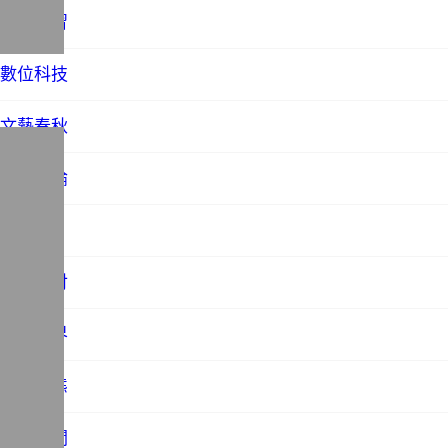
教育學習
數位科技
文藝春秋
時事評論
未分類
歷史探討
法務世界
社會百態
站務相關