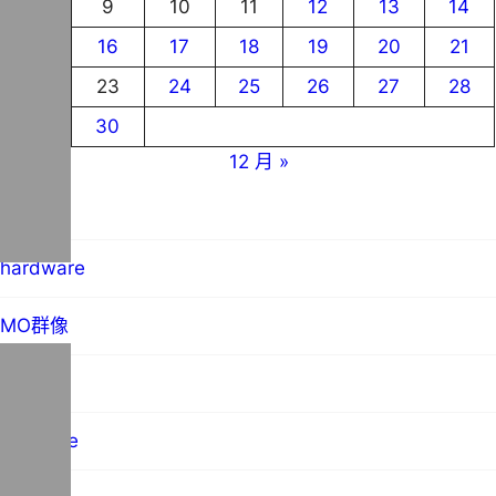
8
9
10
11
12
13
14
15
16
17
18
19
20
21
22
23
24
25
26
27
28
29
30
12 月 »
blog
hardware
MO群像
science
software