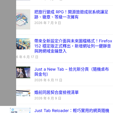
把旅行變成 RPG！開源旅遊成就系統讓足
跡、徽章、等級一次擁有
2026 年 7 月 9 日
帶來全新設定介面與未來圖檔格式！Firefox
152 穩定版正式釋出，新增網址列一鍵靜音
與跨網域金鑰登入
2026 年 6 月 17 日
Just a New Tab – 拾光新分頁（隨機桌布
與金句）
2026 年 6 月 11 日
婚前同居契合度檢視清單
2026 年 6 月 9 日
Just Tab Reloader：輕巧實用的網頁隨機