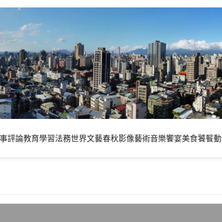
事評論
教育學習
法務世界
文藝春秋
影像藝術
音樂饗宴
美食饕餮
動
的思考