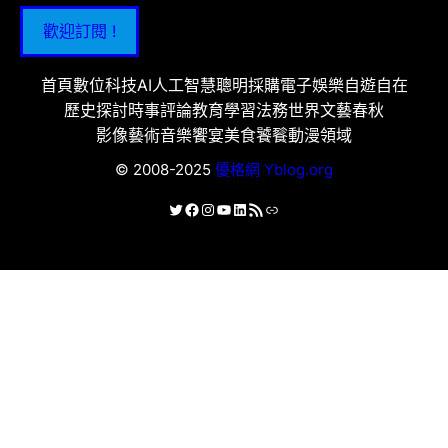
歡迎訂閱 !
首頁
數位科技
AI人工智慧
聰明採購
電子娛樂
自遊自在
歷史探討
時事評論
教育學習
法務世界
文藝春秋
影像藝術
音樂饗宴
美食饕餮
動漫領域
© 2008-2025
優格網 Yblog.org
X
Facebook
Instagram
YouTube
LinkedIn
RSS 資訊提供
連結