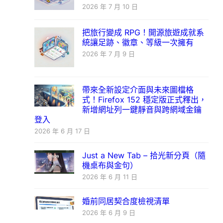
2026 年 7 月 10 日
把旅行變成 RPG！開源旅遊成就系
統讓足跡、徽章、等級一次擁有
2026 年 7 月 9 日
帶來全新設定介面與未來圖檔格
式！Firefox 152 穩定版正式釋出，
新增網址列一鍵靜音與跨網域金鑰
登入
2026 年 6 月 17 日
Just a New Tab – 拾光新分頁（隨
機桌布與金句）
2026 年 6 月 11 日
婚前同居契合度檢視清單
2026 年 6 月 9 日