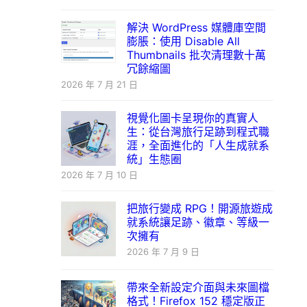
解決 WordPress 媒體庫空間
膨脹：使用 Disable All
Thumbnails 批次清理數十萬
冗餘縮圖
2026 年 7 月 21 日
視覺化圖卡呈現你的真實人
生：從台灣旅行足跡到程式職
涯，全面進化的「人生成就系
統」生態圈
2026 年 7 月 10 日
把旅行變成 RPG！開源旅遊成
就系統讓足跡、徽章、等級一
次擁有
2026 年 7 月 9 日
帶來全新設定介面與未來圖檔
格式！Firefox 152 穩定版正