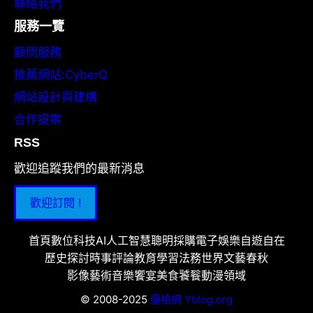
聯絡我們
服務一覽
顧問服務
推薦網站:CyberQ
網站設計與建構
合作提案
RSS
歡迎追蹤我們的最新消息
歡迎訂閱 !
首頁
數位科技
AI人工智慧
聰明採購
電子娛樂
自遊自在
歷史探討
時事評論
教育學習
法務世界
文藝春秋
影像藝術
音樂饗宴
美食饕餮
動漫領域
© 2008-2025
優格網 Yblog.org