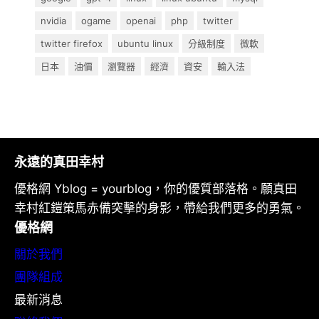
nvidia
ogame
openai
php
twitter
twitter firefox
ubuntu linux
分級制度
微軟
日本
油價
瀏覽器
經濟
資安
輸入法
永遠的真田幸村
優格網 Yblog = yourblog，你的優質部落格。願真田
幸村紅鎧策馬赤備突擊的身影，帶給我們更多的勇氣。
優格網
關於我們
團隊組成
最新消息