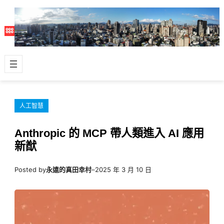
跳
至
主
要
內
容
人工智慧
Anthropic 的 MCP 帶人類進入 AI 應用
新猷
Posted by
永遠的真田幸村
–
2025 年 3 月 10 日