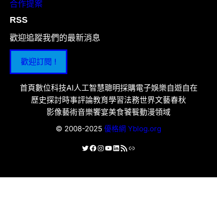
合作提案
RSS
歡迎追蹤我們的最新消息
歡迎訂閱 !
首頁
數位科技
AI人工智慧
聰明採購
電子娛樂
自遊自在
歷史探討
時事評論
教育學習
法務世界
文藝春秋
影像藝術
音樂饗宴
美食饕餮
動漫領域
© 2008-2025
優格網 Yblog.org
X
Facebook
Instagram
YouTube
LinkedIn
RSS 資訊提供
連結