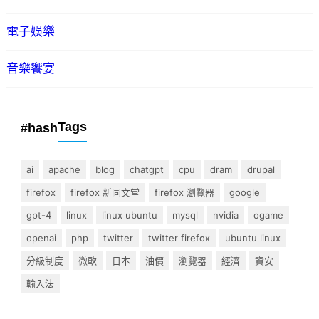
電子娛樂
音樂饗宴
Tags
#hash
ai
apache
blog
chatgpt
cpu
dram
drupal
firefox
firefox 新同文堂
firefox 瀏覽器
google
gpt-4
linux
linux ubuntu
mysql
nvidia
ogame
openai
php
twitter
twitter firefox
ubuntu linux
分級制度
微軟
日本
油價
瀏覽器
經濟
資安
輸入法