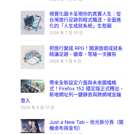
視覺化圖卡呈現你的真實人生：從
台灣旅行足跡到程式職涯，全面進
化的「人生成就系統」生態圈
2026 年 7 月 10 日
把旅行變成 RPG！開源旅遊成就系
統讓足跡、徽章、等級一次擁有
2026 年 7 月 9 日
帶來全新設定介面與未來圖檔格
式！Firefox 152 穩定版正式釋出，
新增網址列一鍵靜音與跨網域金鑰
登入
2026 年 6 月 17 日
Just a New Tab – 拾光新分頁（隨
機桌布與金句）