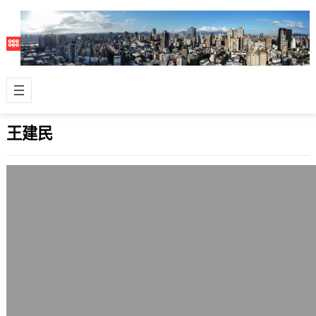
王建民
王建民2007年第7勝，洋基8比2擊敗大都
會
2007 年 6 月 18 日
今天上午在台南送朋友去單位後，看了
王建民與洋基隊出戰大都會隊的比賽，
這場地鐵系列大戰的比賽相當精彩，王
建民獲得…