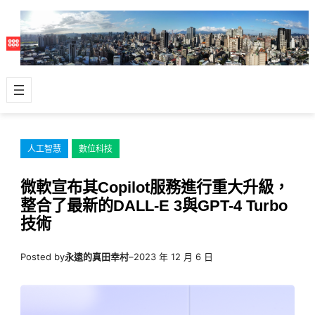
跳
至
主
要
內
容
人工智慧
數位科技
微軟宣布其Copilot服務進行重大升級，
整合了最新的DALL-E 3與GPT-4 Turbo
技術
Posted by
永遠的真田幸村
–
2023 年 12 月 6 日