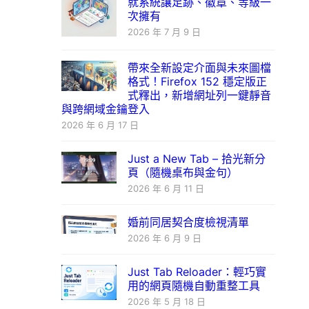
就系統讓足跡、徽章、等級一
次擁有
2026 年 7 月 9 日
帶來全新設定介面與未來圖檔
格式！Firefox 152 穩定版正
式釋出，新增網址列一鍵靜音
與跨網域金鑰登入
2026 年 6 月 17 日
Just a New Tab – 拾光新分
頁（隨機桌布與金句）
2026 年 6 月 11 日
婚前同居契合度檢視清單
2026 年 6 月 9 日
Just Tab Reloader：輕巧實
用的網頁隨機自動重整工具
2026 年 5 月 18 日