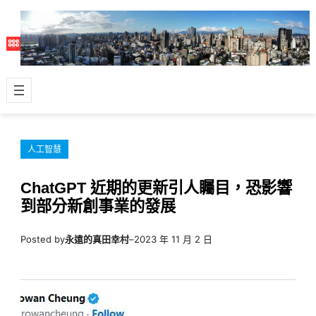
跳
至
主
要
內
容
人工智慧
ChatGPT 近期的更新引人矚目，恐影響
到部分新創事業的發展
Posted by
永遠的真田幸村
–
2023 年 11 月 2 日