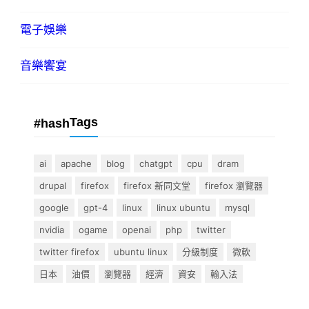
電子娛樂
音樂饗宴
Tags
#hash
ai
apache
blog
chatgpt
cpu
dram
drupal
firefox
firefox 新同文堂
firefox 瀏覽器
google
gpt-4
linux
linux ubuntu
mysql
nvidia
ogame
openai
php
twitter
twitter firefox
ubuntu linux
分級制度
微軟
日本
油價
瀏覽器
經濟
資安
輸入法