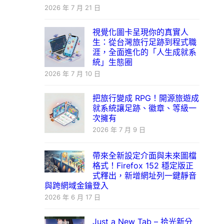
2026 年 7 月 21 日
視覺化圖卡呈現你的真實人
生：從台灣旅行足跡到程式職
涯，全面進化的「人生成就系
統」生態圈
2026 年 7 月 10 日
把旅行變成 RPG！開源旅遊成
就系統讓足跡、徽章、等級一
次擁有
2026 年 7 月 9 日
帶來全新設定介面與未來圖檔
格式！Firefox 152 穩定版正
式釋出，新增網址列一鍵靜音
與跨網域金鑰登入
2026 年 6 月 17 日
Just a New Tab – 拾光新分