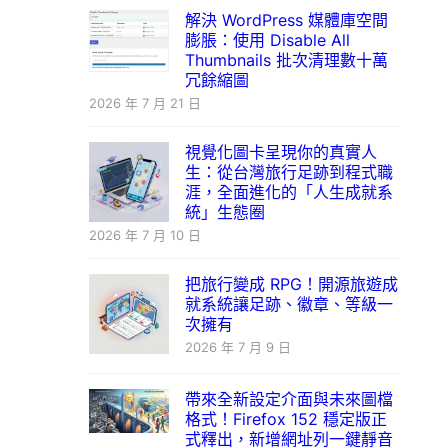
解決 WordPress 媒體庫空間
膨脹：使用 Disable All
Thumbnails 批次清理數十萬
冗餘縮圖
2026 年 7 月 21 日
視覺化圖卡呈現你的真實人
生：從台灣旅行足跡到程式職
涯，全面進化的「人生成就系
統」生態圈
2026 年 7 月 10 日
把旅行變成 RPG！開源旅遊成
就系統讓足跡、徽章、等級一
次擁有
2026 年 7 月 9 日
帶來全新設定介面與未來圖檔
格式！Firefox 152 穩定版正
式釋出，新增網址列一鍵靜音