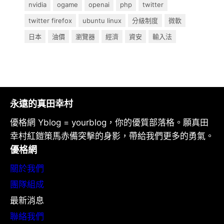
nvidia
ogame
openai
php
twitter
twitter firefox
ubuntu linux
分級制度
微軟
日本
油價
瀏覽器
經濟
資安
輸入法
永遠的真田幸村
優格網 Yblog = yourblog，你的優質部落格。願真田
幸村紅鎧策馬赤備突擊的身影，帶給我們更多的勇氣。
優格網
關於我們
團隊組成
最新消息
聯絡我們