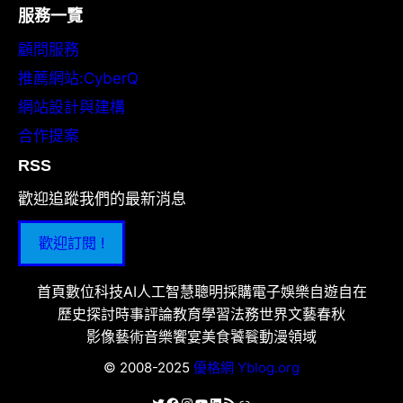
服務一覽
顧問服務
推薦網站:CyberQ
網站設計與建構
合作提案
RSS
歡迎追蹤我們的最新消息
歡迎訂閱 !
首頁
數位科技
AI人工智慧
聰明採購
電子娛樂
自遊自在
歷史探討
時事評論
教育學習
法務世界
文藝春秋
影像藝術
音樂饗宴
美食饕餮
動漫領域
© 2008-2025
優格網 Yblog.org
X
Facebook
Instagram
YouTube
LinkedIn
RSS 資訊提供
連結