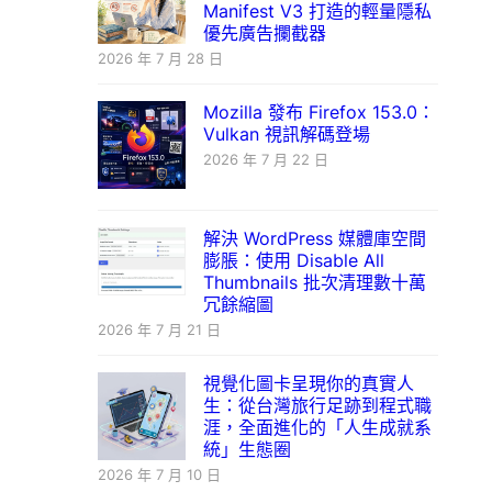
Manifest V3 打造的輕量隱私
優先廣告攔截器
2026 年 7 月 28 日
Mozilla 發布 Firefox 153.0：
Vulkan 視訊解碼登場
2026 年 7 月 22 日
解決 WordPress 媒體庫空間
膨脹：使用 Disable All
Thumbnails 批次清理數十萬
冗餘縮圖
2026 年 7 月 21 日
視覺化圖卡呈現你的真實人
生：從台灣旅行足跡到程式職
涯，全面進化的「人生成就系
統」生態圈
2026 年 7 月 10 日