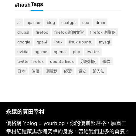
Tags
#hash
ai
apache
blog
chatgpt
cpu
dram
drupal
firefox
firefox 新同文堂
firefox 瀏覽器
google
gpt-4
linux
linux ubuntu
mysql
nvidia
ogame
openai
php
twitter
twitter firefox
ubuntu linux
分級制度
微軟
日本
油價
瀏覽器
經濟
資安
輸入法
永遠的真田幸村
優格網 Yblog = yourblog，你的優質部落格。願真田
幸村紅鎧策馬赤備突擊的身影，帶給我們更多的勇氣。