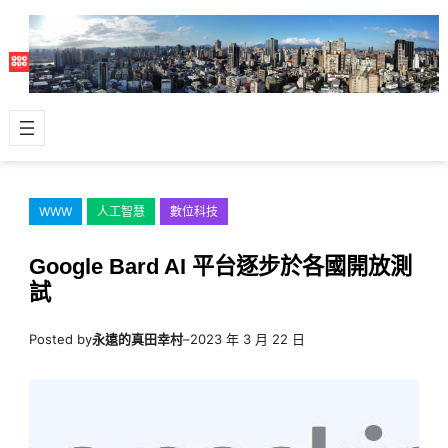
跳
至
主
要
內
容
WWW
人工智慧
數位科技
Google Bard AI 平台逐步於各國開放測
試
Posted by
永遠的真田幸村
–
2023 年 3 月 22 日