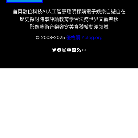
首頁
數位科技
AI人工智慧
聰明採購
電子娛樂
自遊自在
歷史探討
時事評論
教育學習
法務世界
文藝春秋
影像藝術
音樂饗宴
美食饕餮
動漫領域
© 2008-2025
優格網 Yblog.org
X
Facebook
Instagram
YouTube
LinkedIn
RSS 資訊提供
連結