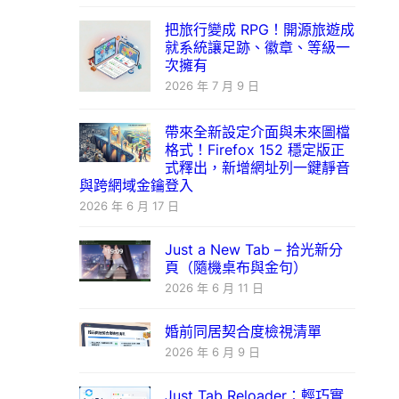
把旅行變成 RPG！開源旅遊成
就系統讓足跡、徽章、等級一
次擁有
2026 年 7 月 9 日
帶來全新設定介面與未來圖檔
格式！Firefox 152 穩定版正
式釋出，新增網址列一鍵靜音
與跨網域金鑰登入
2026 年 6 月 17 日
Just a New Tab – 拾光新分
頁（隨機桌布與金句）
2026 年 6 月 11 日
婚前同居契合度檢視清單
2026 年 6 月 9 日
Just Tab Reloader：輕巧實