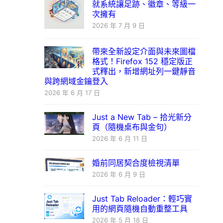
就系統讓足跡、徽章、等級一
次擁有
2026 年 7 月 9 日
帶來全新設定介面與未來圖檔
格式！Firefox 152 穩定版正
式釋出，新增網址列一鍵靜音
與跨網域金鑰登入
2026 年 6 月 17 日
Just a New Tab – 拾光新分
頁（隨機桌布與金句）
2026 年 6 月 11 日
婚前同居契合度檢視清單
2026 年 6 月 9 日
Just Tab Reloader：輕巧實
用的網頁隨機自動重整工具
2026 年 5 月 18 日