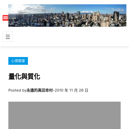
跳
至
主
要
內
容
心情隨筆
量化與質化
Posted by
永遠的真田幸村
–
2010 年 11 月 26 日