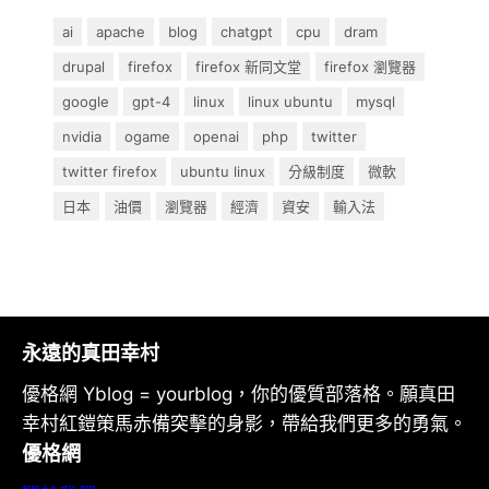
ai
apache
blog
chatgpt
cpu
dram
drupal
firefox
firefox 新同文堂
firefox 瀏覽器
google
gpt-4
linux
linux ubuntu
mysql
nvidia
ogame
openai
php
twitter
twitter firefox
ubuntu linux
分級制度
微軟
日本
油價
瀏覽器
經濟
資安
輸入法
永遠的真田幸村
優格網 Yblog = yourblog，你的優質部落格。願真田
幸村紅鎧策馬赤備突擊的身影，帶給我們更多的勇氣。
優格網