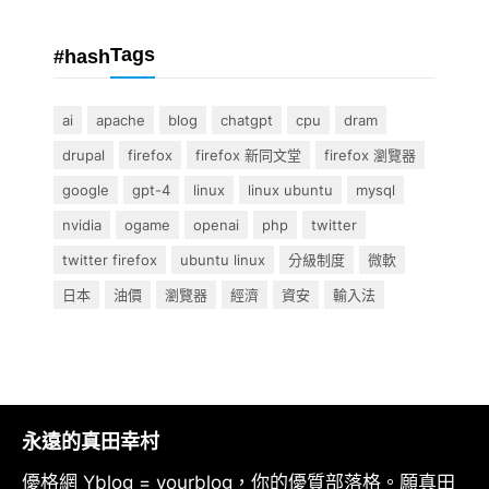
Tags
#hash
ai
apache
blog
chatgpt
cpu
dram
drupal
firefox
firefox 新同文堂
firefox 瀏覽器
google
gpt-4
linux
linux ubuntu
mysql
nvidia
ogame
openai
php
twitter
twitter firefox
ubuntu linux
分級制度
微軟
日本
油價
瀏覽器
經濟
資安
輸入法
永遠的真田幸村
優格網 Yblog = yourblog，你的優質部落格。願真田