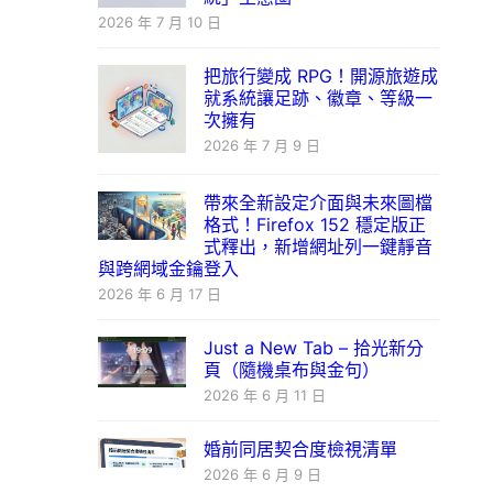
2026 年 7 月 10 日
把旅行變成 RPG！開源旅遊成
就系統讓足跡、徽章、等級一
次擁有
2026 年 7 月 9 日
帶來全新設定介面與未來圖檔
格式！Firefox 152 穩定版正
式釋出，新增網址列一鍵靜音
與跨網域金鑰登入
2026 年 6 月 17 日
Just a New Tab – 拾光新分
頁（隨機桌布與金句）
2026 年 6 月 11 日
婚前同居契合度檢視清單
2026 年 6 月 9 日