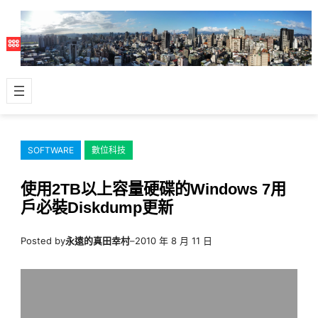
跳
至
主
要
內
容
SOFTWARE
數位科技
使用2TB以上容量硬碟的Windows 7用
戶必裝Diskdump更新
Posted by
永遠的真田幸村
–
2010 年 8 月 11 日