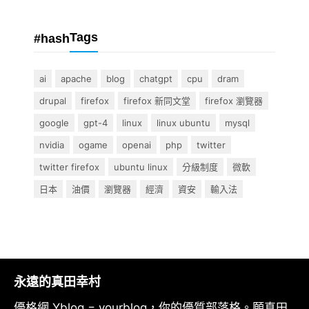
Tags
#hash
ai
apache
blog
chatgpt
cpu
dram
drupal
firefox
firefox 新同文堂
firefox 瀏覽器
google
gpt-4
linux
linux ubuntu
mysql
nvidia
ogame
openai
php
twitter
twitter firefox
ubuntu linux
分級制度
微軟
日本
油價
瀏覽器
經濟
資安
輸入法
永遠的真田幸村
優格網 Yblog = yourblog，你的優質部落格。願真田