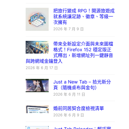
把旅行變成 RPG！開源旅遊成
就系統讓足跡、徽章、等級一
次擁有
2026 年 7 月 9 日
帶來全新設定介面與未來圖檔
格式！Firefox 152 穩定版正
式釋出，新增網址列一鍵靜音
與跨網域金鑰登入
2026 年 6 月 17 日
Just a New Tab – 拾光新分
頁（隨機桌布與金句）
2026 年 6 月 11 日
婚前同居契合度檢視清單
2026 年 6 月 9 日