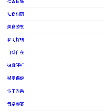
社會百態
站務相關
美食饕餮
聰明採購
自遊自在
遊戲評析
醫學保健
電子娛樂
音樂饗宴