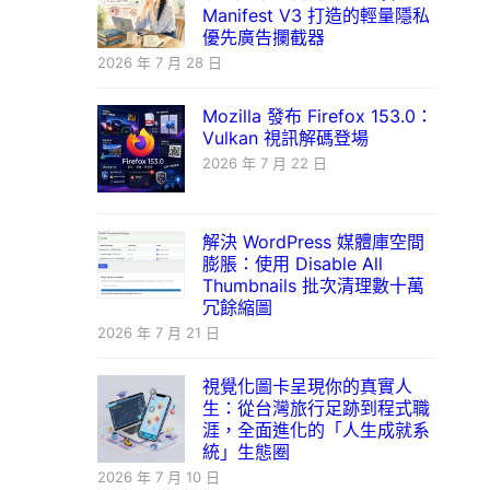
Manifest V3 打造的輕量隱私
優先廣告攔截器
2026 年 7 月 28 日
Mozilla 發布 Firefox 153.0：
Vulkan 視訊解碼登場
2026 年 7 月 22 日
解決 WordPress 媒體庫空間
膨脹：使用 Disable All
Thumbnails 批次清理數十萬
冗餘縮圖
2026 年 7 月 21 日
視覺化圖卡呈現你的真實人
生：從台灣旅行足跡到程式職
涯，全面進化的「人生成就系
統」生態圈
2026 年 7 月 10 日