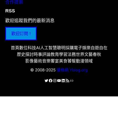
合作提案
RSS
歡迎追蹤我們的最新消息
歡迎訂閱 !
首頁
數位科技
AI人工智慧
聰明採購
電子娛樂
自遊自在
歷史探討
時事評論
教育學習
法務世界
文藝春秋
影像藝術
音樂饗宴
美食饕餮
動漫領域
© 2008-2025
優格網 Yblog.org
X
Facebook
Instagram
YouTube
LinkedIn
RSS 資訊提供
連結