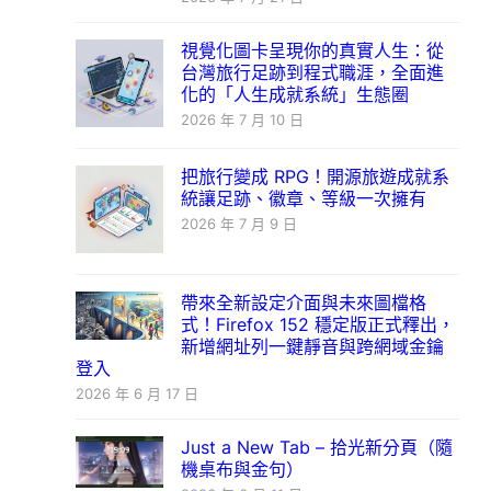
視覺化圖卡呈現你的真實人生：從
台灣旅行足跡到程式職涯，全面進
化的「人生成就系統」生態圈
2026 年 7 月 10 日
把旅行變成 RPG！開源旅遊成就系
統讓足跡、徽章、等級一次擁有
2026 年 7 月 9 日
帶來全新設定介面與未來圖檔格
式！Firefox 152 穩定版正式釋出，
新增網址列一鍵靜音與跨網域金鑰
登入
2026 年 6 月 17 日
Just a New Tab – 拾光新分頁（隨
機桌布與金句）