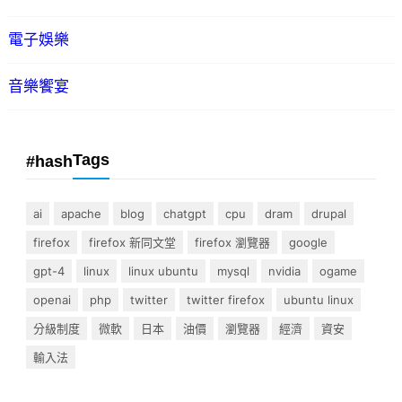
電子娛樂
音樂饗宴
Tags
#hash
ai
apache
blog
chatgpt
cpu
dram
drupal
firefox
firefox 新同文堂
firefox 瀏覽器
google
gpt-4
linux
linux ubuntu
mysql
nvidia
ogame
openai
php
twitter
twitter firefox
ubuntu linux
分級制度
微軟
日本
油價
瀏覽器
經濟
資安
輸入法