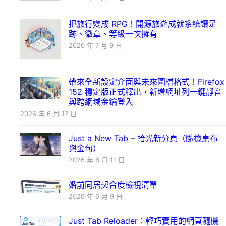
把旅行變成 RPG！開源旅遊成就系統讓足
跡、徽章、等級一次擁有
2026 年 7 月 9 日
帶來全新設定介面與未來圖檔格式！Firefox
152 穩定版正式釋出，新增網址列一鍵靜音
與跨網域金鑰登入
2026 年 6 月 17 日
Just a New Tab – 拾光新分頁（隨機桌布
與金句）
2026 年 6 月 11 日
婚前同居契合度檢視清單
2026 年 6 月 9 日
Just Tab Reloader：輕巧實用的網頁隨機