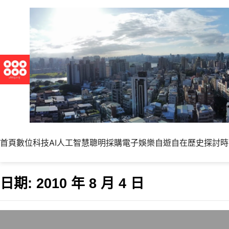
首頁
數位科技
AI人工智慧
聰明採購
電子娛樂
自遊自在
歷史探討
時
日期:
2010 年 8 月 4 日
吃避孕藥讓女性腦