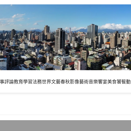
事評論
教育學習
法務世界
文藝春秋
影像藝術
音樂饗宴
美食饕餮
動
部灰質增加