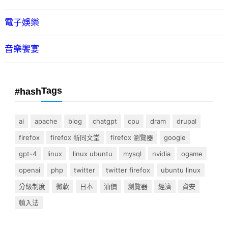
電子娛樂
音樂饗宴
Tags
#hash
ai
apache
blog
chatgpt
cpu
dram
drupal
firefox
firefox 新同文堂
firefox 瀏覽器
google
gpt-4
linux
linux ubuntu
mysql
nvidia
ogame
openai
php
twitter
twitter firefox
ubuntu linux
分級制度
微軟
日本
油價
瀏覽器
經濟
資安
輸入法