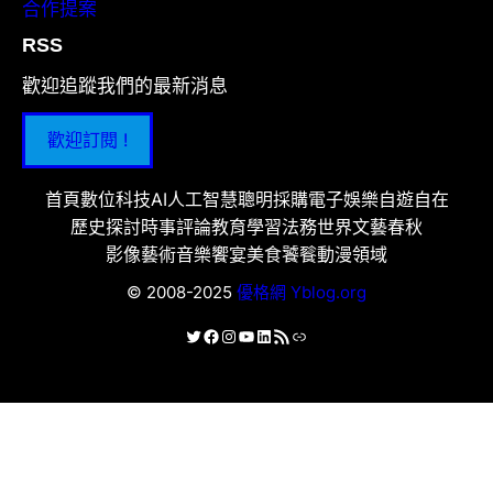
合作提案
RSS
歡迎追蹤我們的最新消息
歡迎訂閱 !
首頁
數位科技
AI人工智慧
聰明採購
電子娛樂
自遊自在
歷史探討
時事評論
教育學習
法務世界
文藝春秋
影像藝術
音樂饗宴
美食饕餮
動漫領域
© 2008-2025
優格網 Yblog.org
X
Facebook
Instagram
YouTube
LinkedIn
RSS 資訊提供
連結