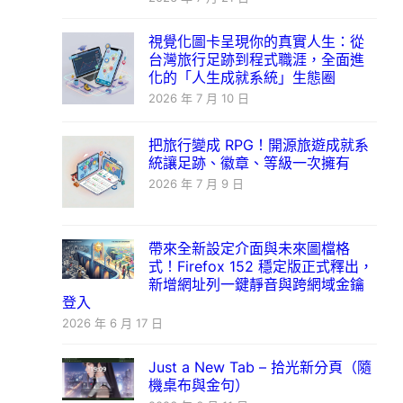
視覺化圖卡呈現你的真實人生：從
台灣旅行足跡到程式職涯，全面進
化的「人生成就系統」生態圈
2026 年 7 月 10 日
把旅行變成 RPG！開源旅遊成就系
統讓足跡、徽章、等級一次擁有
2026 年 7 月 9 日
帶來全新設定介面與未來圖檔格
式！Firefox 152 穩定版正式釋出，
新增網址列一鍵靜音與跨網域金鑰
登入
2026 年 6 月 17 日
Just a New Tab – 拾光新分頁（隨
機桌布與金句）