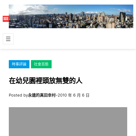
跳
至
主
要
內
容
時事評論
社會百態
在幼兒園裡頭放無雙的人
Posted by
永遠的真田幸村
–
2010 年 6 月 6 日