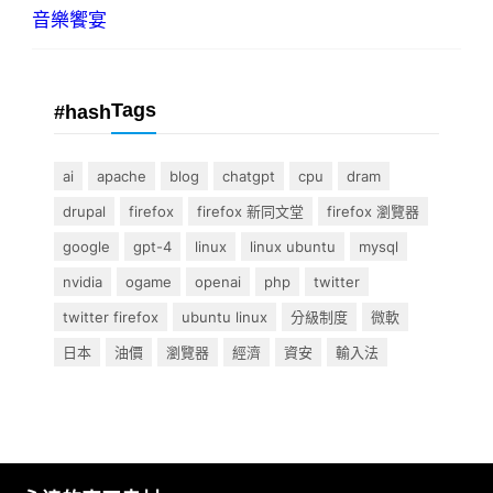
音樂饗宴
Tags
#hash
ai
apache
blog
chatgpt
cpu
dram
drupal
firefox
firefox 新同文堂
firefox 瀏覽器
google
gpt-4
linux
linux ubuntu
mysql
nvidia
ogame
openai
php
twitter
twitter firefox
ubuntu linux
分級制度
微軟
日本
油價
瀏覽器
經濟
資安
輸入法