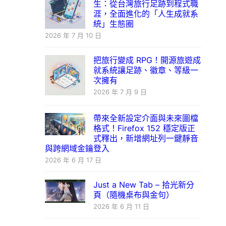
生：從台灣旅行足跡到程式職
涯，全面進化的「人生成就系
統」生態圈
2026 年 7 月 10 日
把旅行變成 RPG！開源旅遊成
就系統讓足跡、徽章、等級一
次擁有
2026 年 7 月 9 日
帶來全新設定介面與未來圖檔
格式！Firefox 152 穩定版正
式釋出，新增網址列一鍵靜音
與跨網域金鑰登入
2026 年 6 月 17 日
Just a New Tab – 拾光新分
頁（隨機桌布與金句）
2026 年 6 月 11 日