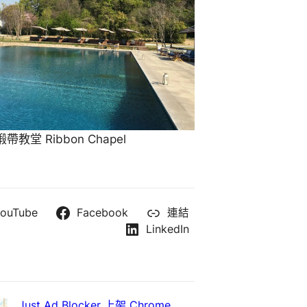
教堂 Ribbon Chapel
ouTube
Facebook
連結
LinkedIn
Just Ad Blocker 上架 Chrome