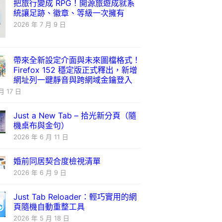
把旅行變成 RPG！開源旅遊成就系
統讓足跡、徽章、等級一次擁有
2026 年 7 月 9 日
帶來全新設定介面與未來圖檔格式！
Firefox 152 穩定版正式釋出，新增
網址列一鍵靜音與跨網域金鑰登入
月 17 日
Just a New Tab – 拾光新分頁（隨
機桌布與金句）
2026 年 6 月 11 日
婚前同居契合度檢視清單
2026 年 6 月 9 日
Just Tab Reloader：輕巧實用的網
頁隨機自動重整工具
2026 年 5 月 18 日