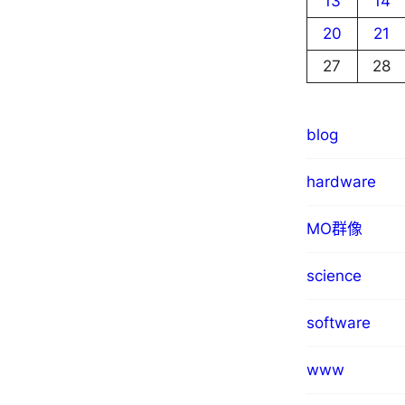
13
14
20
21
27
28
blog
hardware
MO群像
science
software
www