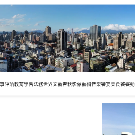
事評論
教育學習
法務世界
文藝春秋
影像藝術
音樂饗宴
美食饕餮
動