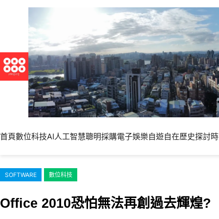
跳
至
主
要
內
容
首頁
數位科技
AI人工智慧
聰明採購
電子娛樂
自遊自在
歷史探討
時
SOFTWARE
數位科技
Office 2010恐怕無法再創過去輝煌?