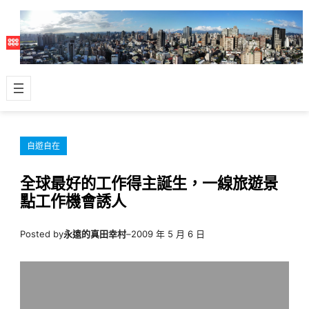
跳
至
主
要
內
容
自遊自在
全球最好的工作得主誕生，一線旅遊景
點工作機會誘人
Posted by
永遠的真田幸村
–
2009 年 5 月 6 日