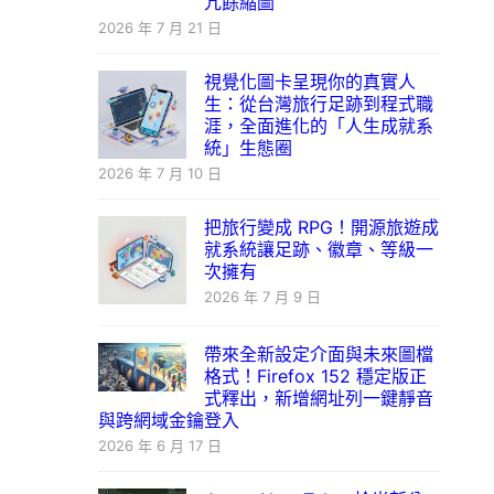
冗餘縮圖
2026 年 7 月 21 日
視覺化圖卡呈現你的真實人
生：從台灣旅行足跡到程式職
涯，全面進化的「人生成就系
統」生態圈
2026 年 7 月 10 日
把旅行變成 RPG！開源旅遊成
就系統讓足跡、徽章、等級一
次擁有
2026 年 7 月 9 日
帶來全新設定介面與未來圖檔
格式！Firefox 152 穩定版正
式釋出，新增網址列一鍵靜音
與跨網域金鑰登入
2026 年 6 月 17 日