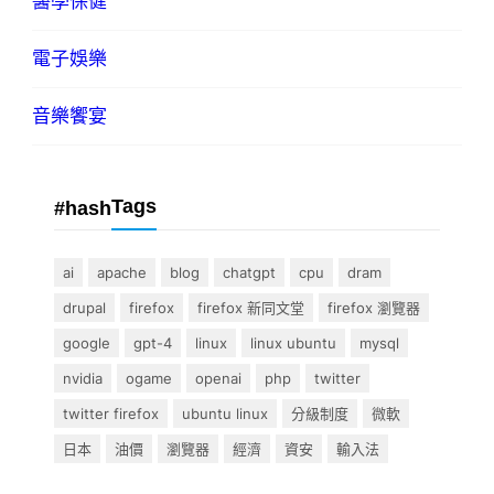
醫學保健
電子娛樂
音樂饗宴
Tags
#hash
ai
apache
blog
chatgpt
cpu
dram
drupal
firefox
firefox 新同文堂
firefox 瀏覽器
google
gpt-4
linux
linux ubuntu
mysql
nvidia
ogame
openai
php
twitter
twitter firefox
ubuntu linux
分級制度
微軟
日本
油價
瀏覽器
經濟
資安
輸入法