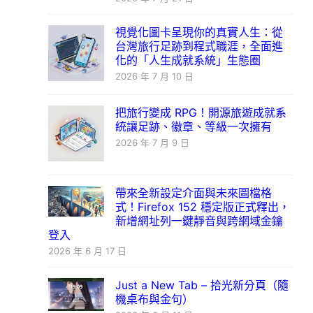
視覺化圖卡呈現你的真實人生：從
台灣旅行足跡到程式職涯，全面進
化的「人生成就系統」生態圈
2026 年 7 月 10 日
把旅行變成 RPG！開源旅遊成就系
統讓足跡、徽章、等級一次擁有
2026 年 7 月 9 日
帶來全新設定介面與未來圖檔格
式！Firefox 152 穩定版正式釋出，
新增網址列一鍵靜音與跨網域金鑰
登入
2026 年 6 月 17 日
Just a New Tab – 拾光新分頁（隨
機桌布與金句）