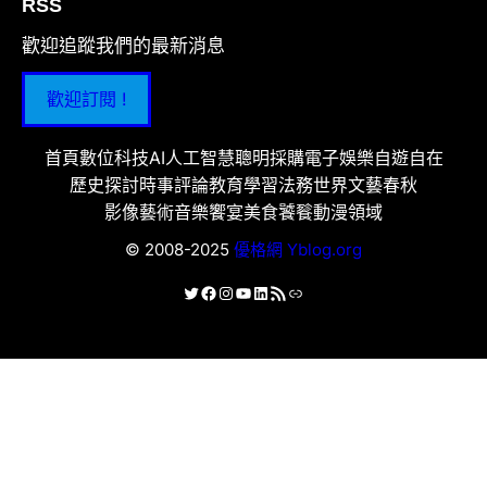
RSS
歡迎追蹤我們的最新消息
歡迎訂閱 !
首頁
數位科技
AI人工智慧
聰明採購
電子娛樂
自遊自在
歷史探討
時事評論
教育學習
法務世界
文藝春秋
影像藝術
音樂饗宴
美食饕餮
動漫領域
© 2008-2025
優格網 Yblog.org
X
Facebook
Instagram
YouTube
LinkedIn
RSS 資訊提供
連結