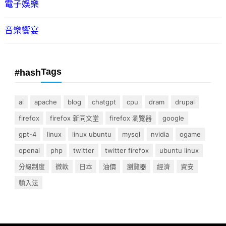
電子娛樂
音樂饗宴
Tags
#hash
ai
apache
blog
chatgpt
cpu
dram
drupal
firefox
firefox 新同文堂
firefox 瀏覽器
google
gpt-4
linux
linux ubuntu
mysql
nvidia
ogame
openai
php
twitter
twitter firefox
ubuntu linux
分級制度
微軟
日本
油價
瀏覽器
經濟
資安
輸入法