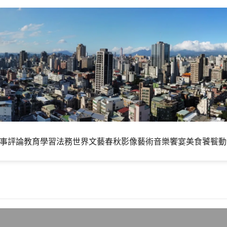
事評論
教育學習
法務世界
文藝春秋
影像藝術
音樂饗宴
美食饕餮
動
ab推出的超迷你電腦麻雀雖小，五臟俱全