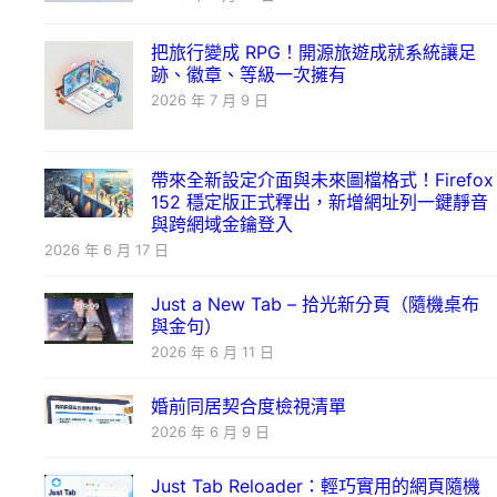
把旅行變成 RPG！開源旅遊成就系統讓足
跡、徽章、等級一次擁有
2026 年 7 月 9 日
帶來全新設定介面與未來圖檔格式！Firefox
152 穩定版正式釋出，新增網址列一鍵靜音
與跨網域金鑰登入
2026 年 6 月 17 日
Just a New Tab – 拾光新分頁（隨機桌布
與金句）
2026 年 6 月 11 日
婚前同居契合度檢視清單
2026 年 6 月 9 日
Just Tab Reloader：輕巧實用的網頁隨機