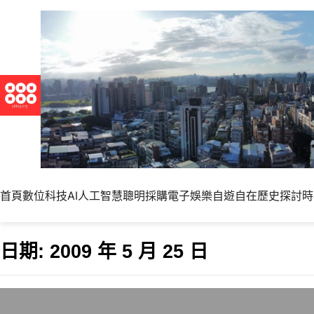
首頁
數位科技
AI人工智慧
聰明採購
電子娛樂
自遊自在
歷史探討
時
日期:
2009 年 5 月 25 日
以色列CompuL