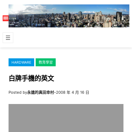
跳
至
主
要
內
容
HARDWARE
教育學習
白牌手機的英文
Posted by
永遠的真田幸村
–
2008 年 4 月 16 日