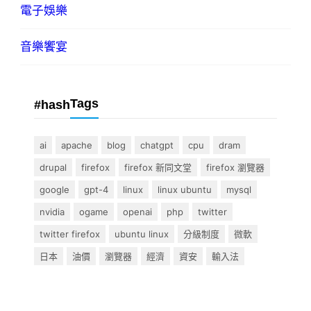
電子娛樂
音樂饗宴
Tags
#hash
ai
apache
blog
chatgpt
cpu
dram
drupal
firefox
firefox 新同文堂
firefox 瀏覽器
google
gpt-4
linux
linux ubuntu
mysql
nvidia
ogame
openai
php
twitter
twitter firefox
ubuntu linux
分級制度
微軟
日本
油價
瀏覽器
經濟
資安
輸入法