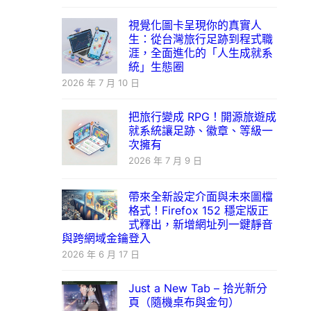
視覺化圖卡呈現你的真實人
生：從台灣旅行足跡到程式職
涯，全面進化的「人生成就系
統」生態圈
2026 年 7 月 10 日
把旅行變成 RPG！開源旅遊成
就系統讓足跡、徽章、等級一
次擁有
2026 年 7 月 9 日
帶來全新設定介面與未來圖檔
格式！Firefox 152 穩定版正
式釋出，新增網址列一鍵靜音
與跨網域金鑰登入
2026 年 6 月 17 日
Just a New Tab – 拾光新分
頁（隨機桌布與金句）