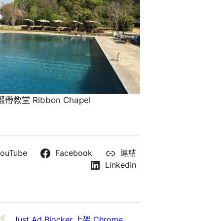
教堂 Ribbon Chapel
ouTube
Facebook
連結
LinkedIn
Just Ad Blocker 上架 Chrome