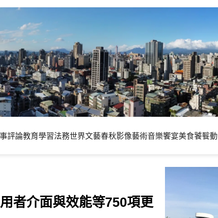
事評論
教育學習
法務世界
文藝春秋
影像藝術
音樂饗宴
美食饕餮
動
改善使用者介面與效能等750項更