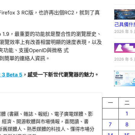
irefox 3 RC版，也許再出個RC2，就到了真
己具備什
2026 年 5 
擎Gecko 1.9，最重要的功能就是整合性的瀏覽歷史、
。另外，在瀏覽效率上有改善相當明顯的速度表現，以及
能、支援OpenID與微格 式
到簡單的連絡人資訊。
2026 年 5 
x 3 Beta 5
，感受一下新世代瀏覽器的魅力。
一
二
1
媒體 (書籍、雜誌、報紙)、電子廣電媒體、影
事、經濟、開源軟體與市場情報，喜閱讀、書
7
8
新舊媒體人、熟悉媒體的科技人、懂得市場分