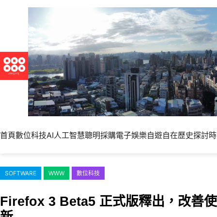
跳
至
主
要
內
容
首頁
數位科技
AI人工智慧
聰明採購
電子娛樂
自遊自在
歷史探討
時
SOFTWARE
WWW
數位科技
Firefox 3 Beta5 正式版釋出，
新