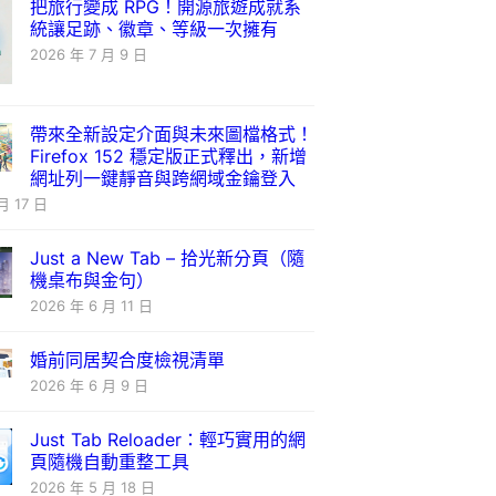
把旅行變成 RPG！開源旅遊成就系
統讓足跡、徽章、等級一次擁有
2026 年 7 月 9 日
帶來全新設定介面與未來圖檔格式！
Firefox 152 穩定版正式釋出，新增
網址列一鍵靜音與跨網域金鑰登入
月 17 日
Just a New Tab – 拾光新分頁（隨
機桌布與金句）
2026 年 6 月 11 日
婚前同居契合度檢視清單
2026 年 6 月 9 日
Just Tab Reloader：輕巧實用的網
頁隨機自動重整工具
2026 年 5 月 18 日