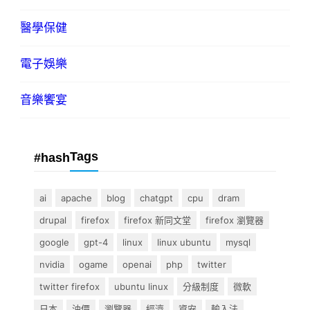
醫學保健
電子娛樂
音樂饗宴
Tags
#hash
ai
apache
blog
chatgpt
cpu
dram
drupal
firefox
firefox 新同文堂
firefox 瀏覽器
google
gpt-4
linux
linux ubuntu
mysql
nvidia
ogame
openai
php
twitter
twitter firefox
ubuntu linux
分級制度
微軟
日本
油價
瀏覽器
經濟
資安
輸入法