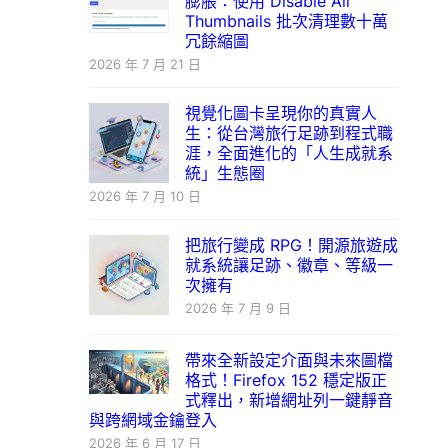
膨脹：使用 Disable All
Thumbnails 批次清理數十萬
冗餘縮圖
2026 年 7 月 21 日
視覺化圖卡呈現你的真實人
生：從台灣旅行足跡到程式職
涯，全面進化的「人生成就系
統」生態圈
2026 年 7 月 10 日
把旅行變成 RPG！開源旅遊成
就系統讓足跡、徽章、等級一
次擁有
2026 年 7 月 9 日
帶來全新設定介面與未來圖檔
格式！Firefox 152 穩定版正
式釋出，新增網址列一鍵靜音
與跨網域金鑰登入
2026 年 6 月 17 日