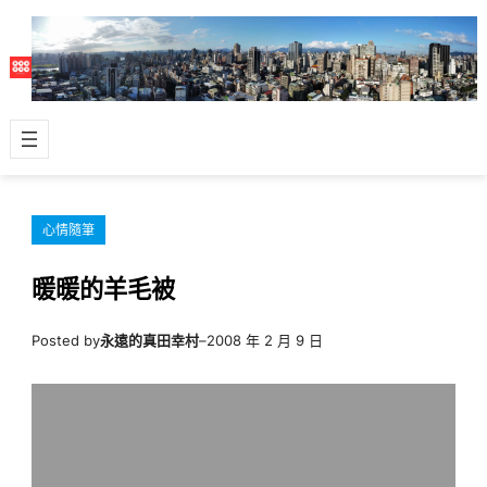
跳
至
主
要
內
容
心情隨筆
暖暖的羊毛被
Posted by
永遠的真田幸村
–
2008 年 2 月 9 日