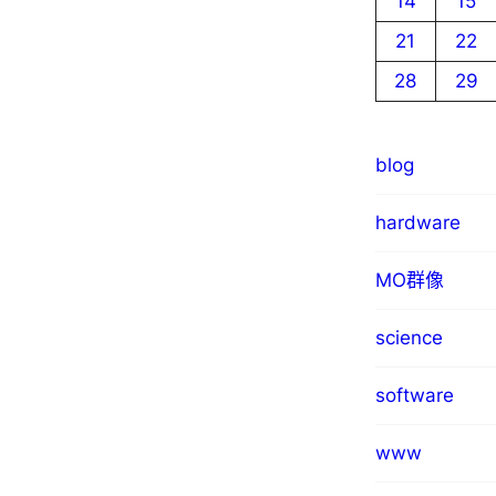
14
15
21
22
28
29
blog
hardware
MO群像
science
software
www