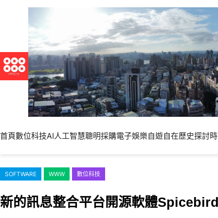
跳
至
主
要
內
容
首頁
數位科技
AI人工智慧
聰明採購
電子娛樂
自遊自在
歷史探討
時
SOFTWARE
WWW
數位科技
新的訊息整合平台開源軟體Spicebir