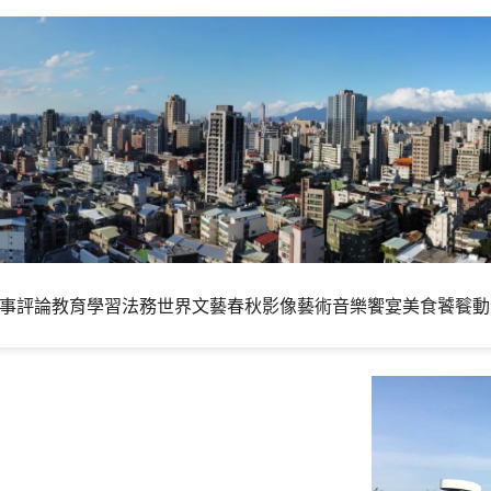
事評論
教育學習
法務世界
文藝春秋
影像藝術
音樂饗宴
美食饕餮
動
d