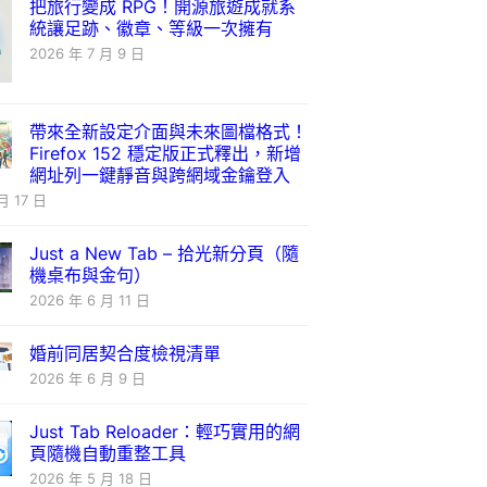
把旅行變成 RPG！開源旅遊成就系
統讓足跡、徽章、等級一次擁有
2026 年 7 月 9 日
帶來全新設定介面與未來圖檔格式！
Firefox 152 穩定版正式釋出，新增
網址列一鍵靜音與跨網域金鑰登入
月 17 日
Just a New Tab – 拾光新分頁（隨
機桌布與金句）
2026 年 6 月 11 日
婚前同居契合度檢視清單
2026 年 6 月 9 日
Just Tab Reloader：輕巧實用的網
頁隨機自動重整工具
2026 年 5 月 18 日