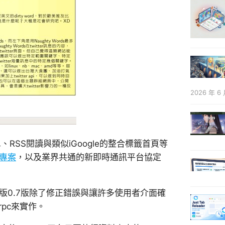
2026 年 6 
SS閱讀與類似iGoogle的整合標籤首頁等
la專案
，以及業界共通的新即時通訊平台協定
4版，下一版0.7版除了修正錯誤與讓許多使用者介面確
rpc來實作。