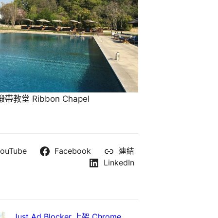
教堂 Ribbon Chapel
ouTube
Facebook
連結
LinkedIn
Just Ad Blocker 上架 Chrome