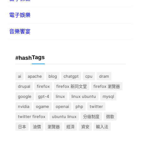
電子娛樂
音樂饗宴
Tags
#hash
ai
apache
blog
chatgpt
cpu
dram
drupal
firefox
firefox 新同文堂
firefox 瀏覽器
google
gpt-4
linux
linux ubuntu
mysql
nvidia
ogame
openai
php
twitter
twitter firefox
ubuntu linux
分級制度
微軟
日本
油價
瀏覽器
經濟
資安
輸入法