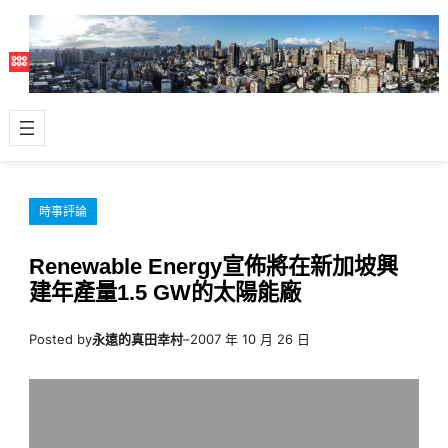
跳
至
主
要
內
容
時事評論
Renewable Energy宣佈將在新加坡興
建年產量1.5 GW的太陽能廠
Posted by
永遠的真田幸村
–
2007 年 10 月 26 日