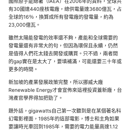
國際原子能總署（IAEA）在2006年的資料，全球共
有30國達440座核電廠，總供電量達3680億瓦，占
全球的16％，換算成所有發電廠的發電量，約為
23,000億瓦。
雖然太陽能發電的效率還不夠，產能和全球需要的
發電量還有非常大的句，但因為環保且永續，仍然
是值得人們花太錢去開發或購買。只不過，兩者間
的gap實在是太大了，要填補滿，可能還要三十年或
更多的時間。
新加坡的產業發展政策完整，所以挪威大廠
Renewable Energy才會宣佈來這裡投資蓋新廠，台
灣產官學界得加把勁了。
題外話，gigawatts自己第一次聽到是在某個著名科
幻電影裡面，1985年的這部電影，博士和主角如果
要讓時光車回到1985年，需要的電力能量高達1.12