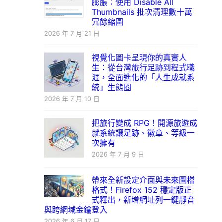
膨脹：使用 Disable All
Thumbnails 批次清理數十萬
冗餘縮圖
2026 年 7 月 21 日
視覺化圖卡呈現你的真實人
生：從台灣旅行足跡到程式職
涯，全面進化的「人生成就系
統」生態圈
2026 年 7 月 10 日
把旅行變成 RPG！開源旅遊成
就系統讓足跡、徽章、等級一
次擁有
2026 年 7 月 9 日
帶來全新設定介面與未來圖檔
格式！Firefox 152 穩定版正
式釋出，新增網址列一鍵靜音
與跨網域金鑰登入
2026 年 6 月 17 日