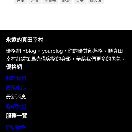
日本
油價
瀏覽器
經濟
資安
輸入法
永遠的真田幸村
優格網 Yblog = yourblog，你的優質部落格。願真田
幸村紅鎧策馬赤備突擊的身影，帶給我們更多的勇氣。
優格網
關於我們
團隊組成
最新消息
聯絡我們
服務一覽
顧問服務