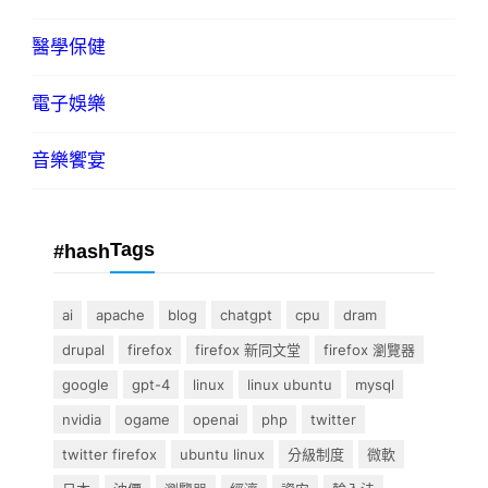
醫學保健
電子娛樂
音樂饗宴
Tags
#hash
ai
apache
blog
chatgpt
cpu
dram
drupal
firefox
firefox 新同文堂
firefox 瀏覽器
google
gpt-4
linux
linux ubuntu
mysql
nvidia
ogame
openai
php
twitter
twitter firefox
ubuntu linux
分級制度
微軟