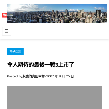
跳
至
主
要
內
容
電子娛樂
令人期待的最後一戰3上市了
Posted by
永遠的真田幸村
–
2007 年 9 月 25 日