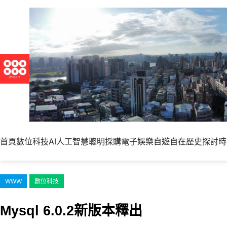
跳
至
主
要
內
容
首頁
數位科技
AI人工智慧
聰明採購
電子娛樂
自遊自在
歷史探討
時
WWW
數位科技
Mysql 6.0.2新版本釋出