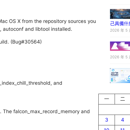
Mac OS X from the repository sources you
己具備什
autoconf and libtool installed.
2026 年 5 
uild. (Bug#30564)
2026 年 5 
index_chill_threshold, and
一
二
ed. The falcon_max_record_memory and
3
4