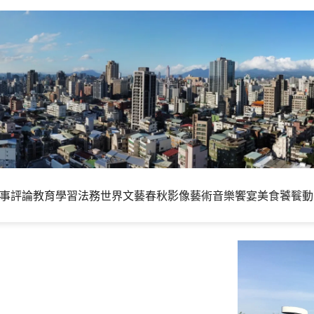
事評論
教育學習
法務世界
文藝春秋
影像藝術
音樂饗宴
美食饕餮
動