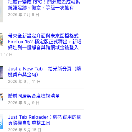
把旅行變成 RPG！開源旅遊成就系
統讓足跡、徽章、等級一次擁有
2026 年 7 月 9 日
帶來全新設定介面與未來圖檔格式！
Firefox 152 穩定版正式釋出，新增
網址列一鍵靜音與跨網域金鑰登入
月 17 日
Just a New Tab – 拾光新分頁（隨
機桌布與金句）
2026 年 6 月 11 日
婚前同居契合度檢視清單
2026 年 6 月 9 日
Just Tab Reloader：輕巧實用的網
頁隨機自動重整工具
2026 年 5 月 18 日