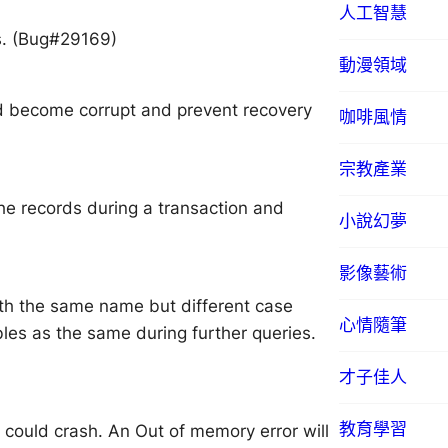
人工智慧
s. (Bug#29169)
動漫領域
ld become corrupt and prevent recovery
咖啡風情
宗教產業
the records during a transaction and
小說幻夢
影像藝術
ith the same name but different case
心情隨筆
ables as the same during further queries.
才子佳人
教育學習
 could crash. An Out of memory error will