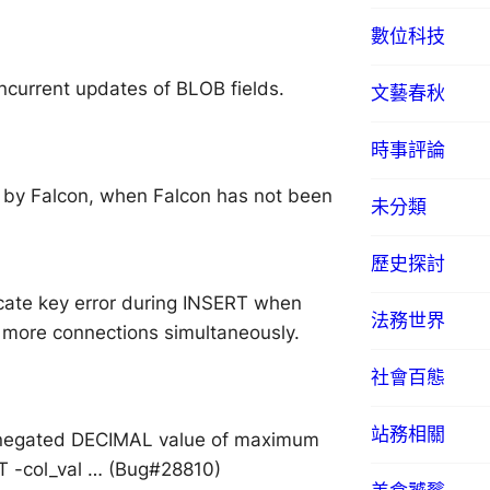
數位科技
ncurrent updates of BLOB fields.
文藝春秋
時事評論
y Falcon, when Falcon has not been
未分類
歷史探討
icate key error during INSERT when
法務世界
r more connections simultaneously.
社會百態
站務相關
a negated DECIMAL value of maximum
CT -col_val … (Bug#28810)