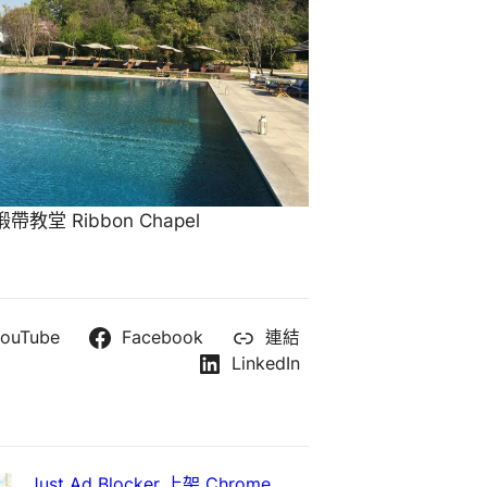
教堂 Ribbon Chapel
ouTube
Facebook
連結
LinkedIn
Just Ad Blocker 上架 Chrome