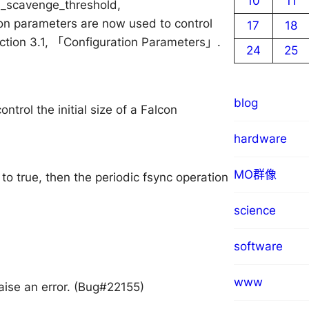
10
11
d_scavenge_threshold,
ion parameters are now used to control
17
18
ection 3.1, 「Configuration Parameters」.
24
25
blog
ntrol the initial size of a Falcon
hardware
MO群像
to true, then the periodic fsync operation
science
software
www
aise an error. (Bug#22155)