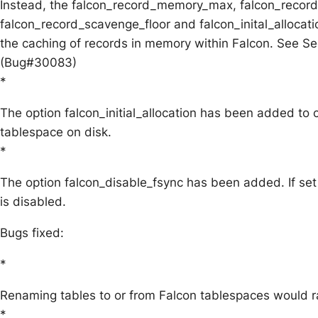
Instead, the falcon_record_memory_max, falcon_recor
falcon_record_scavenge_floor and falcon_inital_allocat
the caching of records in memory within Falcon. See S
(Bug#30083)
*
The option falcon_initial_allocation has been added to co
tablespace on disk.
*
The option falcon_disable_fsync has been added. If set 
is disabled.
Bugs fixed:
*
Renaming tables to or from Falcon tablespaces would r
*