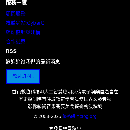
服務一覽
顧問服務
推薦網站:CyberQ
網站設計與建構
合作提案
RSS
歡迎追蹤我們的最新消息
歡迎訂閱 !
首頁
數位科技
AI人工智慧
聰明採購
電子娛樂
自遊自在
歷史探討
時事評論
教育學習
法務世界
文藝春秋
影像藝術
音樂饗宴
美食饕餮
動漫領域
© 2008-2025
優格網 Yblog.org
X
Facebook
Instagram
YouTube
LinkedIn
RSS 資訊提供
連結