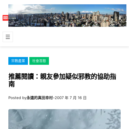
跳
至
主
要
內
容
宗教產業
社會百態
推薦閱讀：親友參加疑似邪教的協助指
南
Posted by
永遠的真田幸村
–
2007 年 7 月 16 日