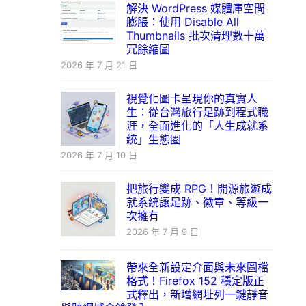
解決 WordPress 媒體庫空間
膨脹：使用 Disable All
Thumbnails 批次清理數十萬
冗餘縮圖
2026 年 7 月 21 日
視覺化圖卡呈現你的真實人
生：從台灣旅行足跡到程式職
涯，全面進化的「人生成就系
統」生態圈
2026 年 7 月 10 日
把旅行變成 RPG！開源旅遊成
就系統讓足跡、徽章、等級一
次擁有
2026 年 7 月 9 日
帶來全新設定介面與未來圖檔
格式！Firefox 152 穩定版正
式釋出，新增網址列一鍵靜音