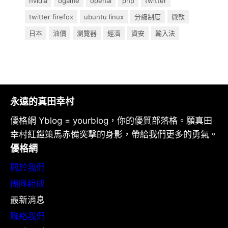
nvidia
ogame
openai
php
twitter
twitter firefox
ubuntu linux
分級制度
微軟
日本
油價
瀏覽器
經濟
資安
輸入法
永遠的真田幸村
優格網 Yblog = yourblog，你的優質部落格。願真田
幸村紅鎧策馬赤備突擊的身影，帶給我們更多的勇氣。
優格網
關於我們
團隊組成
最新消息
聯絡我們