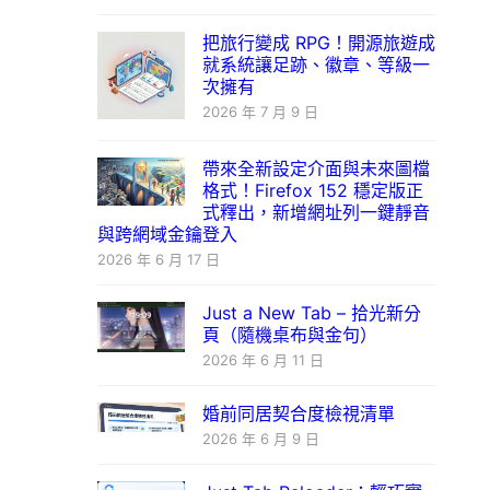
把旅行變成 RPG！開源旅遊成
就系統讓足跡、徽章、等級一
次擁有
2026 年 7 月 9 日
帶來全新設定介面與未來圖檔
格式！Firefox 152 穩定版正
式釋出，新增網址列一鍵靜音
與跨網域金鑰登入
2026 年 6 月 17 日
Just a New Tab – 拾光新分
頁（隨機桌布與金句）
2026 年 6 月 11 日
婚前同居契合度檢視清單
2026 年 6 月 9 日