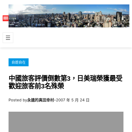
跳
至
主
要
內
容
自遊自在
中國旅客評價倒數第3，日美瑞榮獲最受
歡迎旅客前3名殊榮
Posted by
永遠的真田幸村
–
2007 年 5 月 24 日