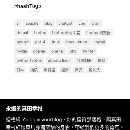
Tags
#hash
ai
apache
blog
chatgpt
cpu
dram
drupal
firefox
firefox 新同文堂
firefox 瀏覽器
google
gpt-4
linux
linux ubuntu
mysql
nvidia
ogame
openai
php
twitter
twitter firefox
ubuntu linux
分級制度
微軟
日本
油價
瀏覽器
經濟
資安
輸入法
永遠的真田幸村
優格網 Yblog = yourblog，你的優質部落格。願真田
幸村紅鎧策馬赤備突擊的身影，帶給我們更多的勇氣。