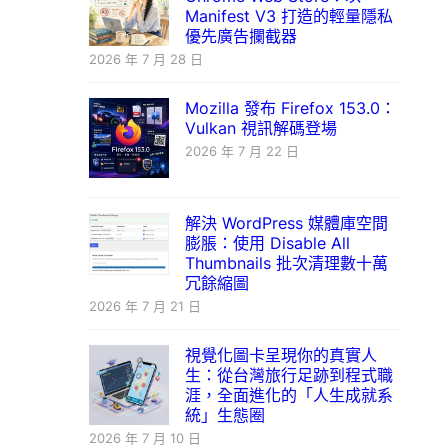
Manifest V3 打造的輕量隱私
優先廣告攔截器
2026 年 7 月 28 日
Mozilla 發布 Firefox 153.0：
Vulkan 視訊解碼登場
2026 年 7 月 22 日
解決 WordPress 媒體庫空間
膨脹：使用 Disable All
Thumbnails 批次清理數十萬
冗餘縮圖
2026 年 7 月 21 日
視覺化圖卡呈現你的真實人
生：從台灣旅行足跡到程式職
涯，全面進化的「人生成就系
統」生態圈
2026 年 7 月 10 日