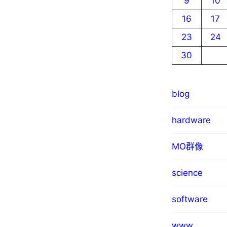
9
10
16
17
23
24
30
blog
hardware
MO群像
science
software
www