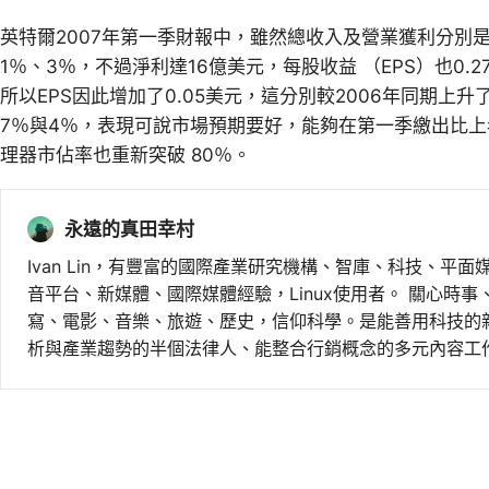
英特爾2007年第一季財報中，雖然總收入及營業獲利分別是8
1％、3％，不過淨利達16億美元，每股收益 （EPS）也0
所以EPS因此增加了0.05美元，這分別較2006年同期上升了
7％與4％，表現可說市場預期要好，能夠在第一季繳出比
理器市佔率也重新突破 80％。
永遠的真田幸村
Ivan Lin，有豐富的國際產業研究機構、智庫、科技、平面
音平台、新媒體、國際媒體經驗，Linux使用者。 關心時
寫、電影、音樂、旅遊、歷史，信仰科學。是能善用科技的
析與產業趨勢的半個法律人、能整合行銷概念的多元內容工