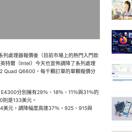
砍系列處理器報價後（目前市場上的熱門入門款
頭廠商英特爾（Intel）今天也宣佈調降了系列處理
2 Quad Q6600，每千顆訂單的單顆報價分
E4300分別擁有29％、18％、11％與31％的
0則是133美元。
84美元，調降幅度高達37％，925、915與