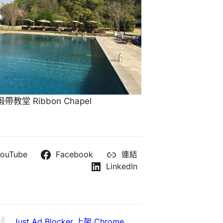
教堂 Ribbon Chapel
ouTube
Facebook
連結
LinkedIn
Just Ad Blocker 上架 Chrome