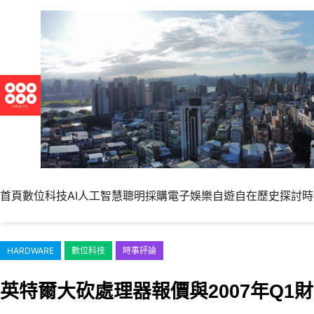
跳
至
主
要
內
容
首頁
數位科技
AI人工智慧
聰明採購
電子娛樂
自遊自在
歷史探討
時
HARDWARE
數位科技
時事評論
英特爾大砍處理器報價與2007年Q1