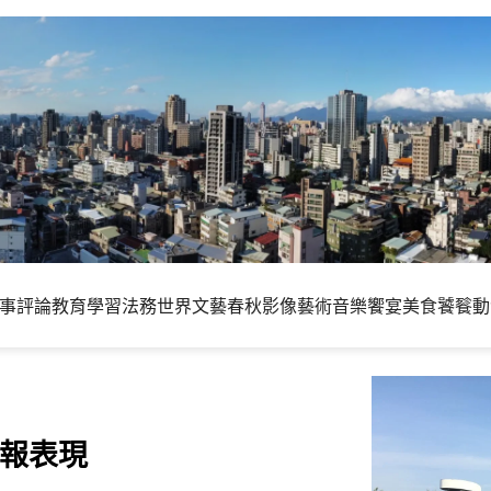
事評論
教育學習
法務世界
文藝春秋
影像藝術
音樂饗宴
美食饕餮
動
財報表現