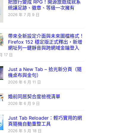
把旅行變成 RPG！開源旅遊成就系
統讓足跡、徽章、等級一次擁有
2026 年 7 月 9 日
帶來全新設定介面與未來圖檔格式！
Firefox 152 穩定版正式釋出，新增
網址列一鍵靜音與跨網域金鑰登入
月 17 日
Just a New Tab – 拾光新分頁（隨
機桌布與金句）
2026 年 6 月 11 日
婚前同居契合度檢視清單
2026 年 6 月 9 日
Just Tab Reloader：輕巧實用的網
頁隨機自動重整工具
2026 年 5 月 18 日