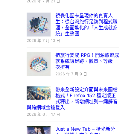
2026 年 7 月 21 日
視覺化圖卡呈現你的真實人
生：從台灣旅行足跡到程式職
涯，全面進化的「人生成就系
統」生態圈
2026 年 7 月 10 日
把旅行變成 RPG！開源旅遊成
就系統讓足跡、徽章、等級一
次擁有
2026 年 7 月 9 日
帶來全新設定介面與未來圖檔
格式！Firefox 152 穩定版正
式釋出，新增網址列一鍵靜音
與跨網域金鑰登入
2026 年 6 月 17 日
Just a New Tab – 拾光新分