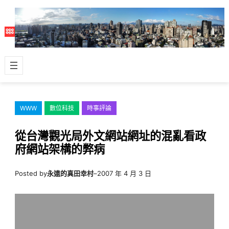
跳
至
主
要
內
容
WWW
數位科技
時事評論
從台灣觀光局外文網站網址的混亂看政
府網站架構的弊病
Posted by
永遠的真田幸村
–
2007 年 4 月 3 日