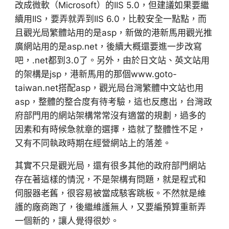
改成微軟（Microsoft）的IIS 5.0，但建議如果要繼
續用IIS，要弄就弄到IIS 6.0，比較安全一點點，而
且觀光局繁體站用的是asp，新做的港新馬用觀光推
廣網站用的是asp.net，後續大概還要進一步改寫
吧，.net都到3.0了。另外，由於日文站、英文站用
的架構是jsp，港新馬用的那個www.goto-
taiwan.net搭配asp，觀光局台灣繁體中文站也用
asp，整體的整合度有待考驗，這也反應出，台灣政
府部門用的網站架構常常沒有適當的規劃，過多的
因素和有時候急就章的選擇，造就了整體性不足，
又有不同執政時期在經營網站上的落差。
其實不只是觀光局，還有很多其他的政府部門網站
存在著這樣的情況，不是架構有問題，就是程式和
伺服器老舊，很容易被當成駭客跳板。不然就是維
護的廠商跑了，後繼維護無人，又要編預算重新弄
一個新的，讓人覺得很妙。