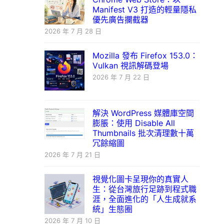
Manifest V3 打造的輕量隱私
優先廣告攔截器
2026 年 7 月 28 日
Mozilla 發布 Firefox 153.0：
Vulkan 視訊解碼登場
2026 年 7 月 22 日
解決 WordPress 媒體庫空間
膨脹：使用 Disable All
Thumbnails 批次清理數十萬
冗餘縮圖
2026 年 7 月 21 日
視覺化圖卡呈現你的真實人
生：從台灣旅行足跡到程式職
涯，全面進化的「人生成就系
統」生態圈
2026 年 7 月 10 日