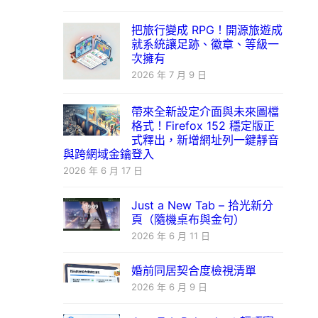
把旅行變成 RPG！開源旅遊成
就系統讓足跡、徽章、等級一
次擁有
2026 年 7 月 9 日
帶來全新設定介面與未來圖檔
格式！Firefox 152 穩定版正
式釋出，新增網址列一鍵靜音
與跨網域金鑰登入
2026 年 6 月 17 日
Just a New Tab – 拾光新分
頁（隨機桌布與金句）
2026 年 6 月 11 日
婚前同居契合度檢視清單
2026 年 6 月 9 日