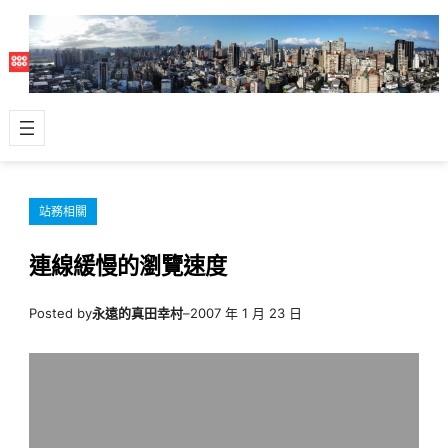
跳
至
主
要
內
容
站務相關
連線緩慢的瀏覽速度
Posted by
永遠的真田幸村
–
2007 年 1 月 23 日