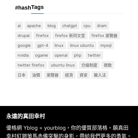
Tags
#hash
ai
apache
blog
chatgpt
cpu
dram
drupal
firefox
firefox 新同文堂
firefox 瀏覽器
google
gpt-4
linux
linux ubuntu
mysql
nvidia
ogame
openai
php
twitter
twitter firefox
ubuntu linux
分級制度
微軟
日本
油價
瀏覽器
經濟
資安
輸入法
永遠的真田幸村
優格網 Yblog = yourblog，你的優質部落格。願真田
幸村紅鎧策馬赤備突擊的身影，帶給我們更多的勇氣。