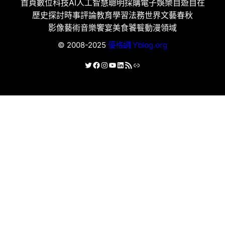
首頁
數位科技
AI人工智慧
聰明採購
電子娛樂
自遊自在
歷史探討
時事評論
教育學習
法務世界
文藝春秋
影像藝術
音樂饗宴
美食饕餮
動漫領域
© 2008-2025
優格網 Yblog.org
X
Facebook
Instagram
YouTube
LinkedIn
RSS 資訊提供
連結