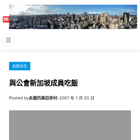
跳
至
主
要
內
容
自遊自在
與公會新加坡成員吃飯
Posted by
永遠的真田幸村
–
2007 年 1 月 20 日