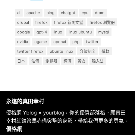
ai
apache
blog
chatgpt
cpu
dram
drupal
firefox
firefox 新同文堂
firefox 瀏覽器
google
gpt-4
linux
linux ubuntu
mysql
nvidia
ogame
openai
php
twitter
twitter firefox
ubuntu linux
分級制度
微軟
日本
油價
瀏覽器
經濟
資安
輸入法
永遠的真田幸村
優格網 Yblog = yourblog，你的優質部落格。願真田
幸村紅鎧策馬赤備突擊的身影，帶給我們更多的勇氣。
優格網