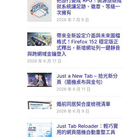
把旅行變成 RPG！開源旅遊成
就系統讓足跡、徽章、等級一
次擁有
2026 年 7 月 9 日
帶來全新設定介面與未來圖檔
格式！Firefox 152 穩定版正
式釋出，新增網址列一鍵靜音
與跨網域金鑰登入
2026 年 6 月 17 日
Just a New Tab – 拾光新分
頁（隨機桌布與金句）
2026 年 6 月 11 日
婚前同居契合度檢視清單
2026 年 6 月 9 日
Just Tab Reloader：輕巧實
用的網頁隨機自動重整工具