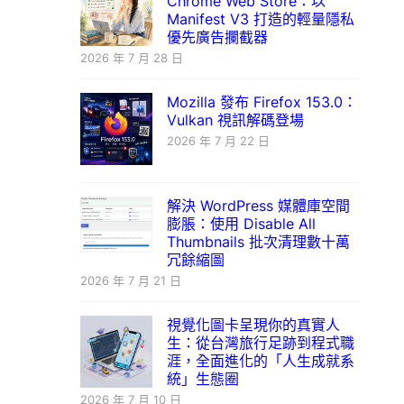
Chrome Web Store：以
Manifest V3 打造的輕量隱私
優先廣告攔截器
2026 年 7 月 28 日
Mozilla 發布 Firefox 153.0：
Vulkan 視訊解碼登場
2026 年 7 月 22 日
解決 WordPress 媒體庫空間
膨脹：使用 Disable All
Thumbnails 批次清理數十萬
冗餘縮圖
2026 年 7 月 21 日
視覺化圖卡呈現你的真實人
生：從台灣旅行足跡到程式職
涯，全面進化的「人生成就系
統」生態圈
2026 年 7 月 10 日