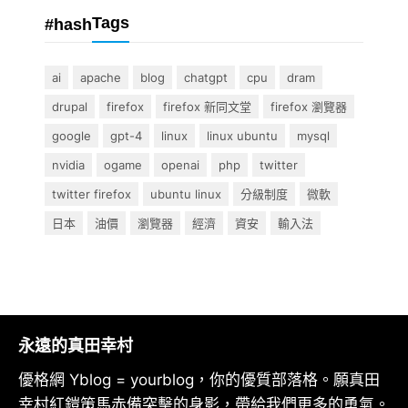
Tags
#hash
ai
apache
blog
chatgpt
cpu
dram
drupal
firefox
firefox 新同文堂
firefox 瀏覽器
google
gpt-4
linux
linux ubuntu
mysql
nvidia
ogame
openai
php
twitter
twitter firefox
ubuntu linux
分級制度
微軟
日本
油價
瀏覽器
經濟
資安
輸入法
永遠的真田幸村
優格網 Yblog = yourblog，你的優質部落格。願真田
幸村紅鎧策馬赤備突擊的身影，帶給我們更多的勇氣。