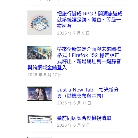
把旅行變成 RPG！開源旅遊成
就系統讓足跡、徽章、等級一
次擁有
2026 年 7 月 9 日
帶來全新設定介面與未來圖檔
格式！Firefox 152 穩定版正
式釋出，新增網址列一鍵靜音
與跨網域金鑰登入
2026 年 6 月 17 日
Just a New Tab – 拾光新分
頁（隨機桌布與金句）
2026 年 6 月 11 日
婚前同居契合度檢視清單
2026 年 6 月 9 日