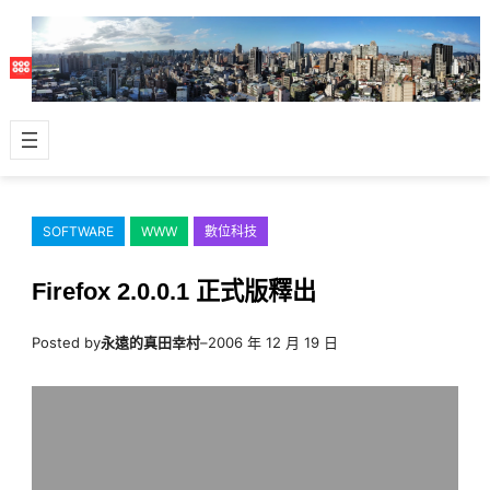
跳
至
主
要
內
容
SOFTWARE
WWW
數位科技
Firefox 2.0.0.1 正式版釋出
Posted by
永遠的真田幸村
–
2006 年 12 月 19 日