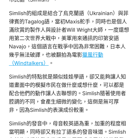
Simlish的組成是結合了烏克蘭語（Ukrainian）與菲
律賓的Tagalog語，當初Maxis舵手，同時也是個人
滿欣賞的製作人與設計者Will Wright大師，一度還想
用第二次世界大戰中，美軍用來通訊的印第安語
Navajo，這個語言在戰爭中因為非常困難，日本人
幾乎無法破譯，也被翻拍為電影
獵風行動
（Windtalkers）
。
Simlish的特點就是類似娃娃學語，卻又能夠讓人知
道畫面中的模擬市民在做什麼或想什麼，可以都是
配合他們的動作讓人去聯想的。Simlish隨著使用者
腔調的不同，會產生細微的變化，這倒是無可厚
非，因為Simlish的表演成份較重。
Simlish的發音中，母音較英語為重，加重的程度相
當明顯，同時卻又有拉丁語系的發音味道。Simlish