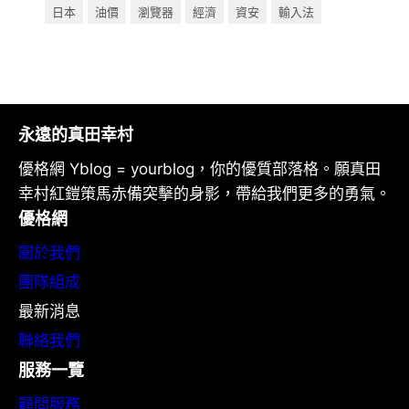
日本
油價
瀏覽器
經濟
資安
輸入法
永遠的真田幸村
優格網 Yblog = yourblog，你的優質部落格。願真田
幸村紅鎧策馬赤備突擊的身影，帶給我們更多的勇氣。
優格網
關於我們
團隊組成
最新消息
聯絡我們
服務一覽
顧問服務