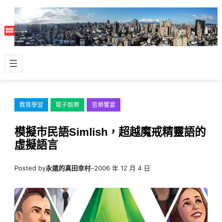
跳
至
主
要
內
容
教育學習
電子娛樂
音樂饗宴
模擬市民語Simlish，超越魔戒精靈語的
虛擬語言
Posted by
永遠的真田幸村
–
2006 年 12 月 4 日