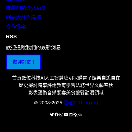
推薦網站:CyberQ
網站設計與建構
合作提案
RSS
歡迎追蹤我們的最新消息
歡迎訂閱 !
首頁
數位科技
AI人工智慧
聰明採購
電子娛樂
自遊自在
歷史探討
時事評論
教育學習
法務世界
文藝春秋
影像藝術
音樂饗宴
美食饕餮
動漫領域
© 2008-2025
優格網 Yblog.org
X
Facebook
Instagram
YouTube
LinkedIn
RSS 資訊提供
連結