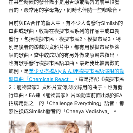
在某些時候的發音幾乎是用舌頭或嘴唇的前半段發
音的，最常用的字母為y，同時也伴隨一些喉嚨音。
目前與EA合作的藝人中，有不少人會發行Simlish的
單曲或歌曲，收錄在模擬市民系列的作品中或單獨
發行，包括模擬市民、模擬市民2、模擬市民3，特
別是後者的遊戲與資料片中，都有用模擬市民語演
唱的歌曲。當中較成功的有另外做成原聲帶釋出，
也有歌手發行模擬市民語單曲。最近我比較喜歡的
範例，是
美少女搭檔Aly & AJ用模擬市民語演唱的動
聽單曲「Chemicals React」
，這是搭配《模擬市民
2：寵物當家》資料片宣傳與收錄用的曲子，也有發
行單曲。EA連《寵物當家》片頭動畫前面出現的EA
招牌用語之一的「Challenge Everything」語音，都
索性換成Simlish發音的「Cheeya Vedishya」。