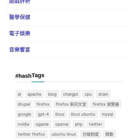
遊戲評析
醫學保健
電子娛樂
音樂饗宴
Tags
#hash
ai
apache
blog
chatgpt
cpu
dram
drupal
firefox
firefox 新同文堂
firefox 瀏覽器
google
gpt-4
linux
linux ubuntu
mysql
nvidia
ogame
openai
php
twitter
twitter firefox
ubuntu linux
分級制度
微軟