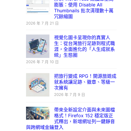
膨脹：使用 Disable All
Thumbnails 批次清理數十萬
冗餘縮圖
2026 年 7 月 21 日
視覺化圖卡呈現你的真實人
生：從台灣旅行足跡到程式職
涯，全面進化的「人生成就系
統」生態圈
2026 年 7 月 10 日
把旅行變成 RPG！開源旅遊成
就系統讓足跡、徽章、等級一
次擁有
2026 年 7 月 9 日
帶來全新設定介面與未來圖檔
格式！Firefox 152 穩定版正
式釋出，新增網址列一鍵靜音
與跨網域金鑰登入