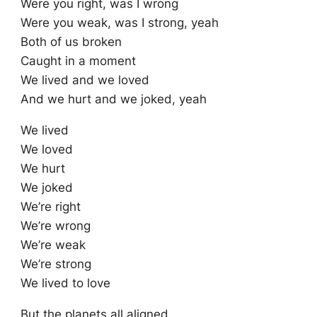
Were you right, was I wrong
Were you weak, was I strong, yeah
Both of us broken
Caught in a moment
We lived and we loved
And we hurt and we joked, yeah
We lived
We loved
We hurt
We joked
We’re right
We’re wrong
We’re weak
We’re strong
We lived to love
But the planets all aligned