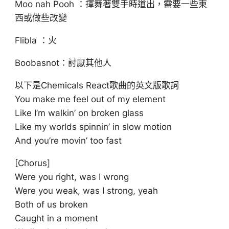
Moo nah Pooh ：揮舞著雙手時道出，需要一些東
西或做些改變
Flibla ：火
Boobasnot：討厭其他人
以下是Chemicals React歌曲的英文版歌詞
You make me feel out of my element
Like I’m walkin’ on broken glass
Like my worlds spinnin’ in slow motion
And you’re movin’ too fast
[Chorus]
Were you right, was I wrong
Were you weak, was I strong, yeah
Both of us broken
Caught in a moment