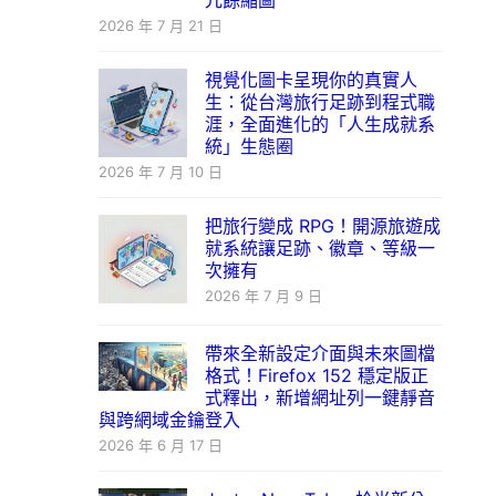
冗餘縮圖
2026 年 7 月 21 日
視覺化圖卡呈現你的真實人
生：從台灣旅行足跡到程式職
涯，全面進化的「人生成就系
統」生態圈
2026 年 7 月 10 日
把旅行變成 RPG！開源旅遊成
就系統讓足跡、徽章、等級一
次擁有
2026 年 7 月 9 日
帶來全新設定介面與未來圖檔
格式！Firefox 152 穩定版正
式釋出，新增網址列一鍵靜音
與跨網域金鑰登入
2026 年 6 月 17 日