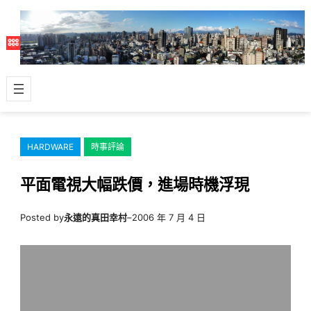
跳
至
主
要
內
容
HARDWARE
時事評論
平面電視大幅跌價，進場時機浮現
Posted by
永遠的真田幸村
–
2006 年 7 月 4 日