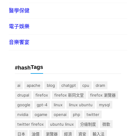
醫學保健
電子娛樂
音樂饗宴
Tags
#hash
ai
apache
blog
chatgpt
cpu
dram
drupal
firefox
firefox 新同文堂
firefox 瀏覽器
google
gpt-4
linux
linux ubuntu
mysql
nvidia
ogame
openai
php
twitter
twitter firefox
ubuntu linux
分級制度
微軟
日本
油價
瀏覽器
經濟
資安
輸入法