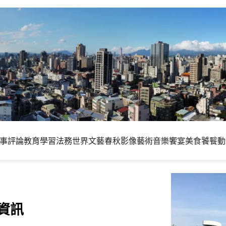
事評論
教育學習
法務世界
文藝春秋
影像藝術
音樂饗宴
美食饕餮
動
資訊