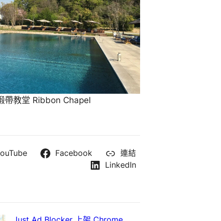
教堂 Ribbon Chapel
ouTube
Facebook
連結
LinkedIn
Just Ad Blocker 上架 Chrome