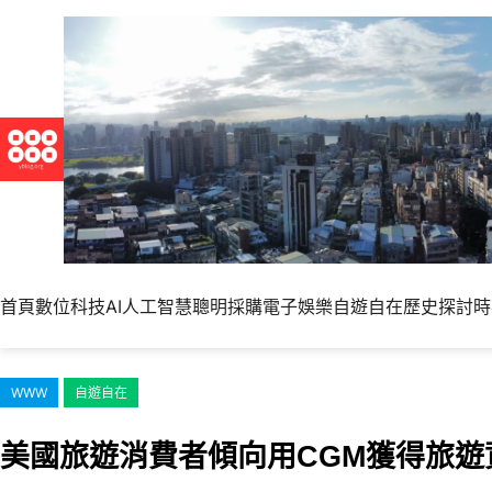
跳
至
主
要
內
容
首頁
數位科技
AI人工智慧
聰明採購
電子娛樂
自遊自在
歷史探討
時
WWW
自遊自在
美國旅遊消費者傾向用CGM獲得旅遊