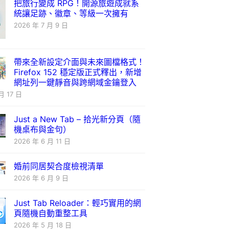
把旅行變成 RPG！開源旅遊成就系
統讓足跡、徽章、等級一次擁有
2026 年 7 月 9 日
帶來全新設定介面與未來圖檔格式！
Firefox 152 穩定版正式釋出，新增
網址列一鍵靜音與跨網域金鑰登入
月 17 日
Just a New Tab – 拾光新分頁（隨
機桌布與金句）
2026 年 6 月 11 日
婚前同居契合度檢視清單
2026 年 6 月 9 日
Just Tab Reloader：輕巧實用的網
頁隨機自動重整工具
2026 年 5 月 18 日