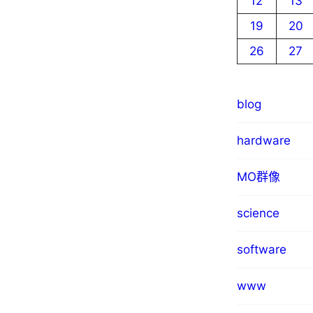
12
13
19
20
26
27
blog
hardware
MO群像
science
software
www