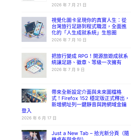
2026 年 7 月 21 日
視覺化圖卡呈現你的真實人生：從
台灣旅行足跡到程式職涯，全面進
化的「人生成就系統」生態圈
2026 年 7 月 10 日
把旅行變成 RPG！開源旅遊成就系
統讓足跡、徽章、等級一次擁有
2026 年 7 月 9 日
帶來全新設定介面與未來圖檔格
式！Firefox 152 穩定版正式釋出，
新增網址列一鍵靜音與跨網域金鑰
登入
2026 年 6 月 17 日
Just a New Tab – 拾光新分頁（隨
機桌布與金句）