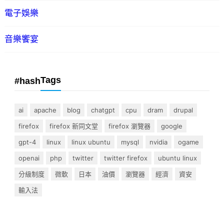
電子娛樂
音樂饗宴
Tags
#hash
ai
apache
blog
chatgpt
cpu
dram
drupal
firefox
firefox 新同文堂
firefox 瀏覽器
google
gpt-4
linux
linux ubuntu
mysql
nvidia
ogame
openai
php
twitter
twitter firefox
ubuntu linux
分級制度
微軟
日本
油價
瀏覽器
經濟
資安
輸入法