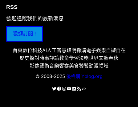
RSS
歡迎追蹤我們的最新消息
歡迎訂閱 !
首頁
數位科技
AI人工智慧
聰明採購
電子娛樂
自遊自在
歷史探討
時事評論
教育學習
法務世界
文藝春秋
影像藝術
音樂饗宴
美食饕餮
動漫領域
© 2008-2025
優格網 Yblog.org
X
Facebook
Instagram
YouTube
LinkedIn
RSS 資訊提供
連結