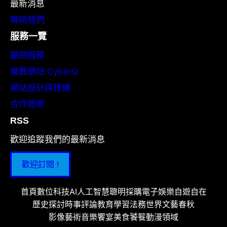
最新消息
聯絡我們
服務一覽
顧問服務
推薦網站:CyberQ
網站設計與建構
合作提案
RSS
歡迎追蹤我們的最新消息
歡迎訂閱 !
首頁
數位科技
AI人工智慧
聰明採購
電子娛樂
自遊自在
歷史探討
時事評論
教育學習
法務世界
文藝春秋
影像藝術
音樂饗宴
美食饕餮
動漫領域