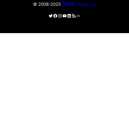
© 2008-2025
優格網 Yblog.org
X
Facebook
Instagram
YouTube
LinkedIn
RSS 資訊提供
連結