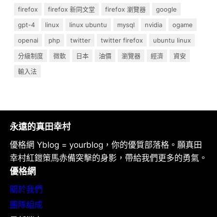
firefox
firefox 新同文堂
firefox 瀏覽器
google
gpt-4
linux
linux ubuntu
mysql
nvidia
ogame
openai
php
twitter
twitter firefox
ubuntu linux
分級制度
微軟
日本
油價
瀏覽器
經濟
資安
輸入法
永遠的真田幸村
優格網 Yblog = yourblog，你的優質部落格。願真田
幸村紅鎧策馬赤備突擊的身影，帶給我們更多的勇氣。
優格網
關於我們
團隊組成