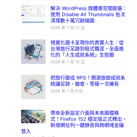
解決 WordPress 媒體庫空間膨脹：
使用 Disable All Thumbnails 批次
清理數十萬冗餘縮圖
2026 年 7 月 21 日
視覺化圖卡呈現你的真實人生：從
台灣旅行足跡到程式職涯，全面進
化的「人生成就系統」生態圈
2026 年 7 月 10 日
把旅行變成 RPG！開源旅遊成就系
統讓足跡、徽章、等級一次擁有
2026 年 7 月 9 日
帶來全新設定介面與未來圖檔格
式！Firefox 152 穩定版正式釋出，
新增網址列一鍵靜音與跨網域金鑰
登入