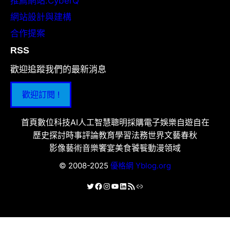
推薦網站:CyberQ
網站設計與建構
合作提案
RSS
歡迎追蹤我們的最新消息
歡迎訂閱 !
首頁
數位科技
AI人工智慧
聰明採購
電子娛樂
自遊自在
歷史探討
時事評論
教育學習
法務世界
文藝春秋
影像藝術
音樂饗宴
美食饕餮
動漫領域
© 2008-2025
優格網 Yblog.org
X
Facebook
Instagram
YouTube
LinkedIn
RSS 資訊提供
連結