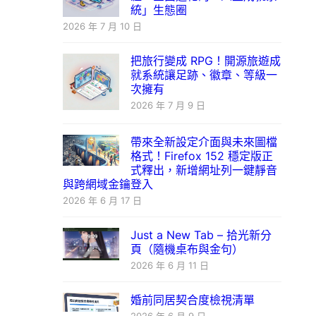
統」生態圈
2026 年 7 月 10 日
把旅行變成 RPG！開源旅遊成
就系統讓足跡、徽章、等級一
次擁有
2026 年 7 月 9 日
帶來全新設定介面與未來圖檔
格式！Firefox 152 穩定版正
式釋出，新增網址列一鍵靜音
與跨網域金鑰登入
2026 年 6 月 17 日
Just a New Tab – 拾光新分
頁（隨機桌布與金句）
2026 年 6 月 11 日
婚前同居契合度檢視清單