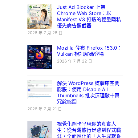
Just Ad Blocker 上架
Chrome Web Store：以
Manifest V3 打造的輕量隱私
優先廣告攔截器
2026 年 7 月 28 日
Mozilla 發布 Firefox 153.0：
Vulkan 視訊解碼登場
2026 年 7 月 22 日
解決 WordPress 媒體庫空間
膨脹：使用 Disable All
Thumbnails 批次清理數十萬
冗餘縮圖
2026 年 7 月 21 日
視覺化圖卡呈現你的真實人
生：從台灣旅行足跡到程式職
涯，全面進化的「人生成就系