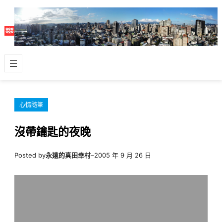
跳
至
主
要
內
容
心情隨筆
沒帶鑰匙的夜晚
Posted by
永遠的真田幸村
–
2005 年 9 月 26 日