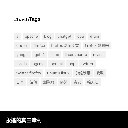
Tags
#hash
ai
apache
blog
chatgpt
cpu
dram
drupal
firefox
firefox 新同文堂
firefox 瀏覽器
google
gpt-4
linux
linux ubuntu
mysql
nvidia
ogame
openai
php
twitter
twitter firefox
ubuntu linux
分級制度
微軟
日本
油價
瀏覽器
經濟
資安
輸入法
永遠的真田幸村