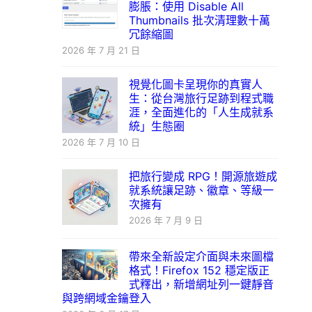
膨脹：使用 Disable All
Thumbnails 批次清理數十萬
冗餘縮圖
2026 年 7 月 21 日
視覺化圖卡呈現你的真實人
生：從台灣旅行足跡到程式職
涯，全面進化的「人生成就系
統」生態圈
2026 年 7 月 10 日
把旅行變成 RPG！開源旅遊成
就系統讓足跡、徽章、等級一
次擁有
2026 年 7 月 9 日
帶來全新設定介面與未來圖檔
格式！Firefox 152 穩定版正
式釋出，新增網址列一鍵靜音
與跨網域金鑰登入