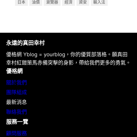
日本
油價
瀏覽器
經濟
資安
輸入法
永遠的真田幸村
優格網 Yblog = yourblog，你的優質部落格。願真田
幸村紅鎧策馬赤備突擊的身影，帶給我們更多的勇氣。
優格網
關於我們
團隊組成
最新消息
聯絡我們
服務一覽
顧問服務