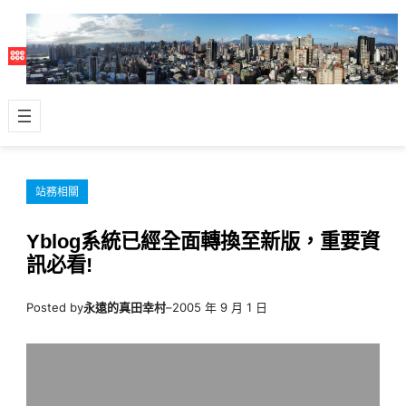
跳
至
主
要
內
容
站務相關
Yblog系統已經全面轉換至新版，重要資
訊必看!
Posted by
永遠的真田幸村
–
2005 年 9 月 1 日