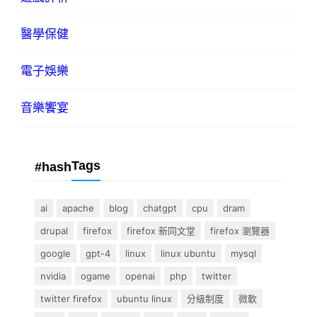
醫學保健
電子娛樂
音樂饗宴
Tags
#hash
ai
apache
blog
chatgpt
cpu
dram
drupal
firefox
firefox 新同文堂
firefox 瀏覽器
google
gpt-4
linux
linux ubuntu
mysql
nvidia
ogame
openai
php
twitter
twitter firefox
ubuntu linux
分級制度
微軟